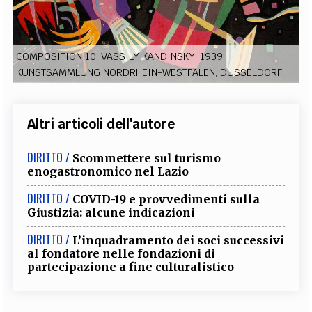
EXTRA
CODICI
RUBRICHE
LIBRI
PROCEEDINGS
PUBBLICITÀ
CONTATTI
COMPOSITION 10, VASSILY KANDINSKY, 1939,
KUNSTSAMMLUNG NORDRHEIN-WESTFALEN, DUSSELDORF
SOCIAL MEDIA
Altri articoli dell'autore
DIRITTO /
Scommettere sul turismo
enogastronomico nel Lazio
DIRITTO /
COVID-19 e provvedimenti sulla
Giustizia: alcune indicazioni
DIRITTO /
L’inquadramento dei soci successivi
al fondatore nelle fondazioni di
partecipazione a fine culturalistico