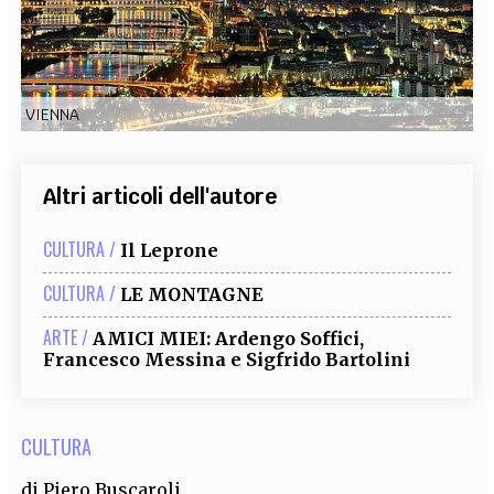
EXTRA
CODICI
RUBRICHE
LIBRI
PROCEEDINGS
PUBBLICITÀ
CONTATTI
VIENNA
SOCIAL MEDIA
Altri articoli dell'autore
CULTURA /
Il Leprone
CULTURA /
LE MONTAGNE
ARTE /
AMICI MIEI: Ardengo Soffici,
Francesco Messina e Sigfrido Bartolini
CULTURA
di
Piero Buscaroli