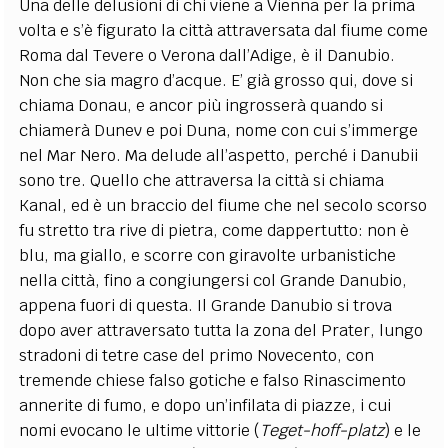
Una delle delusioni di chi viene a Vienna per la prima
volta e s’è figurato la città attraversata dal fiume come
Roma dal Tevere o Verona dall’Adige, è il Danubio.
Non che sia magro d’acque. E’ già grosso qui, dove si
chiama Donau, e ancor più ingrosserà quando si
chiamerà Dunev e poi Duna, nome con cui s’immerge
nel Mar Nero. Ma delude all’aspetto, perché i Danubii
sono tre. Quello che attraversa la città si chiama
Kanal, ed è un braccio del fiume che nel secolo scorso
fu stretto tra rive di pietra, come dappertutto: non è
blu, ma giallo, e scorre con giravolte urbanistiche
nella città, fino a congiungersi col Grande Danubio,
appena fuori di questa. Il Grande Danubio si trova
dopo aver attraversato tutta la zona del Prater, lungo
stradoni di tetre case del primo Novecento, con
tremende chiese falso gotiche e falso Rinascimento
annerite di fumo, e dopo un’infilata di piazze, i cui
nomi evocano le ultime vittorie (
Teget-hoff-platz
) e le