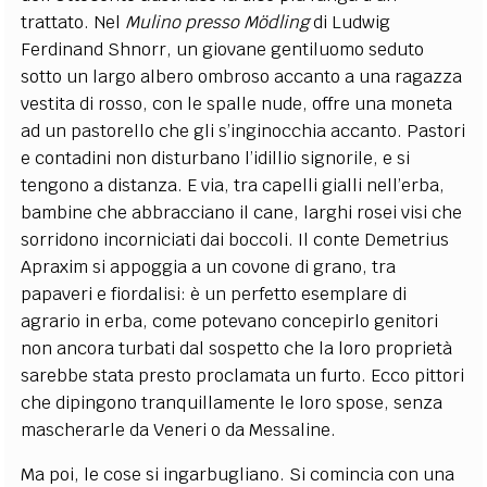
trattato. Nel
Mulino presso Mödling
di Ludwig
Ferdinand Shnorr, un giovane gentiluomo seduto
sotto un largo albero ombroso accanto a una ragazza
vestita di rosso, con le spalle nude, offre una moneta
ad un pastorello che gli s’inginocchia accanto. Pastori
e contadini non disturbano l’idillio signorile, e si
tengono a distanza. E via, tra capelli gialli nell’erba,
bambine che abbracciano il cane, larghi rosei visi che
sorridono incorniciati dai boccoli. Il conte Demetrius
Apraxim si appoggia a un covone di grano, tra
papaveri e fiordalisi: è un perfetto esemplare di
agrario in erba, come potevano concepirlo genitori
non ancora turbati dal sospetto che la loro proprietà
sarebbe stata presto proclamata un furto. Ecco pittori
che dipingono tranquillamente le loro spose, senza
mascherarle da Veneri o da Messaline.
Ma poi, le cose si ingarbugliano. Si comincia con una