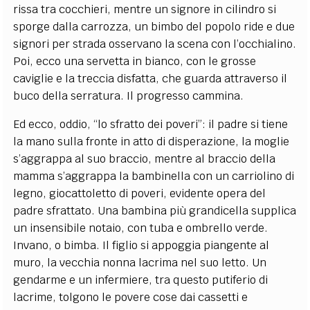
rissa tra cocchieri, mentre un signore in cilindro si
sporge dalla carrozza, un bimbo del popolo ride e due
signori per strada osservano la scena con l’occhialino.
Poi, ecco una servetta in bianco, con le grosse
caviglie e la treccia disfatta, che guarda attraverso il
buco della serratura. Il progresso cammina.
Ed ecco, oddio, “lo sfratto dei poveri”: il padre si tiene
la mano sulla fronte in atto di disperazione, la moglie
s’aggrappa al suo braccio, mentre al braccio della
mamma s’aggrappa la bambinella con un carriolino di
legno, giocattoletto di poveri, evidente opera del
padre sfrattato. Una bambina più grandicella supplica
un insensibile notaio, con tuba e ombrello verde.
Invano, o bimba. Il figlio si appoggia piangente al
muro, la vecchia nonna lacrima nel suo letto. Un
gendarme e un infermiere, tra questo putiferio di
lacrime, tolgono le povere cose dai cassetti e