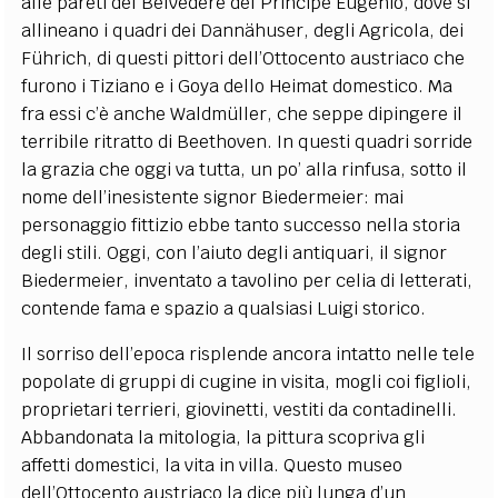
alle pareti del Belvedere del Principe Eugenio, dove si
allineano i quadri dei Dannähuser, degli Agricola, dei
Führich, di questi pittori dell’Ottocento austriaco che
furono i Tiziano e i Goya dello Heimat domestico. Ma
fra essi c’è anche Waldmüller, che seppe dipingere il
terribile ritratto di Beethoven. In questi quadri sorride
la grazia che oggi va tutta, un po’ alla rinfusa, sotto il
nome dell’inesistente signor Biedermeier: mai
personaggio fittizio ebbe tanto successo nella storia
degli stili. Oggi, con l’aiuto degli antiquari, il signor
Biedermeier, inventato a tavolino per celia di letterati,
contende fama e spazio a qualsiasi Luigi storico.
Il sorriso dell’epoca risplende ancora intatto nelle tele
popolate di gruppi di cugine in visita, mogli coi figlioli,
proprietari terrieri, giovinetti, vestiti da contadinelli.
Abbandonata la mitologia, la pittura scopriva gli
affetti domestici, la vita in villa. Questo museo
dell’Ottocento austriaco la dice più lunga d’un