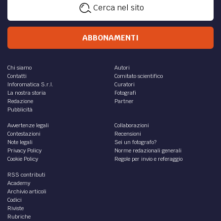
Cerca nel sito
ABBONAMENTI
Chi siamo
Autori
Contatti
Comitato scientifico
Inforomatica S.r.l.
Curatori
La nostra storia
Fotografi
Redazione
Partner
Pubblicità
Avvertenze legali
Collaborazioni
Contestazioni
Recensioni
Note legali
Sei un fotografo?
Privacy Policy
Norme redazionali generali
Cookie Policy
Regole per invio e referaggio
RSS contributi
Academy
Archivio articoli
Codici
Riviste
Rubriche