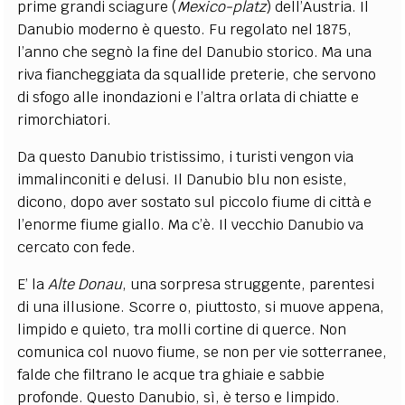
prime grandi sciagure (
Mexico-platz
) dell’Austria. Il
Danubio moderno è questo. Fu regolato nel 1875,
l’anno che segnò la fine del Danubio storico. Ma una
riva fiancheggiata da squallide preterie, che servono
di sfogo alle inondazioni e l’altra orlata di chiatte e
rimorchiatori.
Da questo Danubio tristissimo, i turisti vengon via
immalinconiti e delusi. Il Danubio blu non esiste,
dicono, dopo aver sostato sul piccolo fiume di città e
l’enorme fiume giallo. Ma c’è. Il vecchio Danubio va
cercato con fede.
E’ la
Alte Donau
, una sorpresa struggente, parentesi
di una illusione. Scorre o, piuttosto, si muove appena,
limpido e quieto, tra molli cortine di querce. Non
comunica col nuovo fiume, se non per vie sotterranee,
falde che filtrano le acque tra ghiaie e sabbie
profonde. Questo Danubio, sì, è terso e limpido.