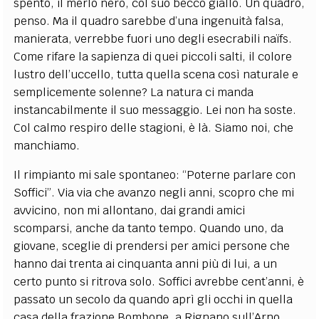
spento, il merlo nero, col suo becco giallo. Un quadro,
penso. Ma il quadro sarebbe d’una ingenuità falsa,
manierata, verrebbe fuori uno degli esecrabili na
ïfs.
Come rifare la sapienza di quei piccoli salti, il colore
lustro dell’uccello, tutta quella scena così naturale e
semplicemente solenne? La natura ci manda
instancabilmente il suo messaggio. Lei non ha soste.
Col calmo respiro delle stagioni, è là. Siamo noi, che
manchiamo.
Il rimpianto mi sale spontaneo: “Poterne parlare con
Soffici”. Via via che avanzo negli anni, scopro che mi
avvicino, non mi allontano, dai grandi amici
scomparsi, anche da tanto tempo. Quando uno, da
giovane, sceglie di prendersi per amici persone che
hanno dai trenta ai cinquanta anni più di lui, a un
certo punto si ritrova solo. Soffici avrebbe cent’anni, è
passato un secolo da quando aprì gli occhi in quella
casa della frazione Bombone, a Rignano sull’Arno,