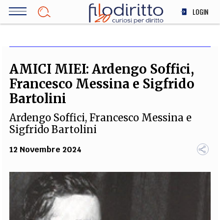
Salta
LOGIN
al
contenuto
DIRITTO
principale
ECONOMIA
SOCIETÀ
AMICI MIEI: Ardengo Soffici,
MEDICINA
Francesco Messina e Sigfrido
SCIENZA
Bartolini
STORIA E FILOSOFIA
Ardengo Soffici, Francesco Messina e
INNOVAZIONE
Sigfrido Bartolini
ALTRO
12 Novembre 2024
TEAM
FILODIRITTO
REDAZIONE
COMITATO SCIENTIFICO
AUTORI
CURATORI
FOTOGRAFI
PARTNER
COLLABORA CON NOI