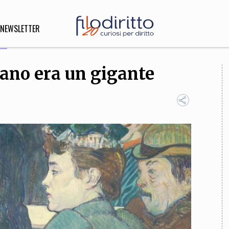
NEWSLETTER
nano era un gigante
DIRITTO
lità,
o, Esteri
SOFIA
INNOVAZIONE
che,
Scienze informatiche,
Arte,
ligione
Architettura, Ingegneria