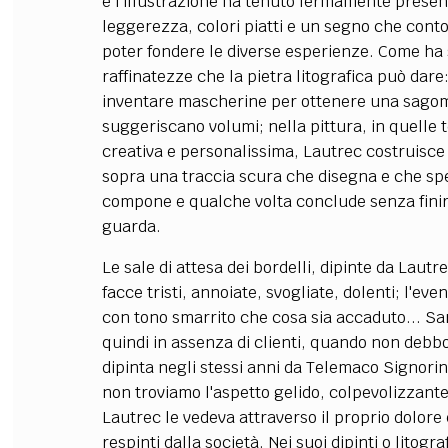
e l'illustrazione ha tenuto fermamente presen
leggerezza, colori piatti e un segno che contor
poter fondere le diverse esperienze. Come ha 
raffinatezze che la pietra litografica può dare
inventare mascherine per ottenere una sagom
suggeriscano volumi; nella pittura, in quelle
creativa e personalissima, Lautrec costruisce p
sopra una traccia scura che disegna e che spe
compone e qualche volta conclude senza finire
guarda.
Le sale di attesa dei bordelli, dipinte da Lautr
facce tristi, annoiate, svogliate, dolenti; l'e
con tono smarrito che cosa sia accaduto... Sarà
quindi in assenza di clienti, quando non debbo
dipinta negli stessi anni da Telemaco Signorin
non troviamo l'aspetto gelido, colpevolizzante
Lautrec le vedeva attraverso il proprio dolore
respinti dalla società. Nei suoi dipinti o litograf