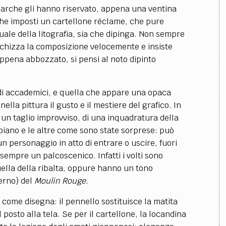
Parche gli hanno riservato, appena una ventina
ia che imposti un cartellone réclame, che pure
ale della litografia, sia che dipinga. Non sempre
schizza la composizione velocemente e insiste
appena abbozzato, si pensi al noto dipinto
tudi accademici, e quella che appare una opaca
lla pittura il gusto e il mestiere del grafico. In
i un taglio improvviso, di una inquadratura della
piano e le altre come sono state sorprese: può
un personaggio in atto di entrare o uscire, fuori
sempre un palcoscenico. Infatti i volti sono
uella della ribalta, oppure hanno un tono
erno) del
Moulin Rouge.
e come disegna: il pennello sostituisce la matita
l posto alla tela. Se per il cartellone, la locandina