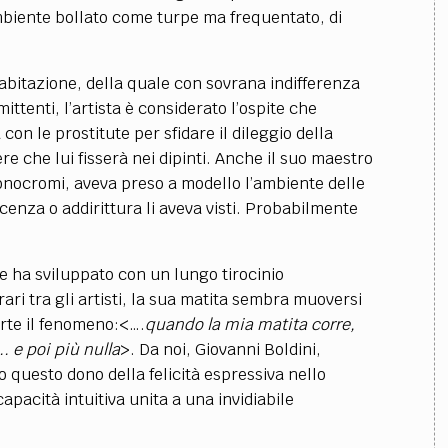
ambiente bollato come turpe ma frequentato, di
l’abitazione, della quale con sovrana indifferenza
ittenti, l’artista è considerato l’ospite che
con le prostitute per sfidare il dileggio della
re che lui fisserà nei dipinti. Anche il suo maestro
onocromi, aveva preso a modello l’ambiente delle
enza o addirittura li aveva visti. Probabilmente
e ha sviluppato con un lungo tirocinio
ri tra gli artisti, la sua matita sembra muoversi
erte il fenomeno:<….
quando la mia matita corre,
. e poi più nulla
>. Da noi, Giovanni Boldini,
 questo dono della felicità espressiva nello
pacità intuitiva unita a una invidiabile