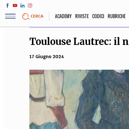
Salta
al
ACADEMY
RIVISTE
CODICI
RUBRICHE
CERCA
contenuto
principale
Toulouse Lautrec: il 
LIFE STYLE
SOCIETÀ
Sport, Cucina, Viaggi,
Politica, Attua
17 Giugno 2024
Moda
Educazione, Lavor
STORIA E FILO
Scienze stori
umanistiche, Re