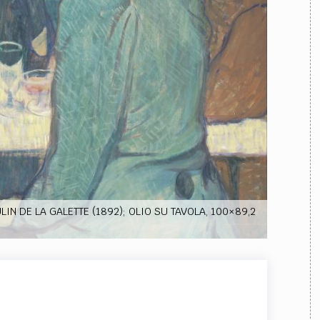
TEAM
AZIONE
COMITATO SCIENTIFICO
AUTORI
CURATORI
FOTOGRAFI
PARTNER
C
EXTRA
CODICI
RUBRICHE
LIBRI
PROCEEDINGS
PUBBLICITÀ
CONTATTI
SOCIAL MEDIA
N DE LA GALETTE (1892); OLIO SU TAVOLA, 100×89,2