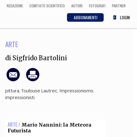
REDAZIONE
COMITATO SCIENTIFICO
AUTORI
FOTOGRAFI
PARTNER
ABBONAMENTI
LOGIN
ARTE
SCIENZA
ECONOMIA
Matematica, Fisica,
di
Sigfrido Bartolini
Biologia, Cifrematica,
Medicina
pittura
,
Toulouse Lautrec
,
Impressionismo
,
CULTURA
impressionisti
 Cinema, Musica,
Letteratura
ARTE /
Mario Nannini: la Meteora
Futurista