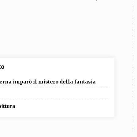
to
rna imparò il mistero della fantasia
pittura