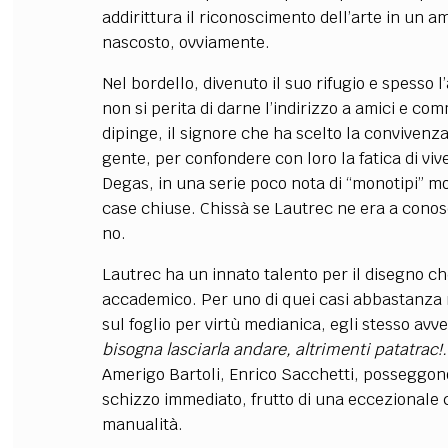
addirittura il riconoscimento dell’arte in un 
nascosto, ovviamente.
Nel bordello, divenuto il suo rifugio e spesso 
non si perita di darne l’indirizzo a amici e comm
dipinge, il signore che ha scelto la convivenza 
gente, per confondere con loro la fatica di vive
Degas, in una serie poco nota di “monotipi” m
case chiuse. Chissà se Lautrec ne era a conosc
no.
Lautrec ha un innato talento per il disegno ch
accademico. Per uno di quei casi abbastanza ra
sul foglio per virtù medianica, egli stesso avv
bisogna lasciarla andare, altrimenti patatrac!..
Amerigo Bartoli, Enrico Sacchetti, posseggono
schizzo immediato, frutto di una eccezionale ca
manualità.