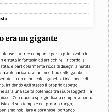
ista
o era un gigante
 Toulouse Lautrec comparve per la prima volta in
è stata la fantasia ad arricchire il ricordo, si
tita, e particolarmente ricca di disegni a matita,
 nota autocaricatura: un omettino dalle gambe
seduto su un minuscolo sgabello. Una specie di
o, irridendo egli stesso il proprio aspetto
 sarà una scelta polemica tra i suoi soggetti: la
chiuse.
Con questo spregiudicato comportamento
risia del suo tempo e del proprio rango,
rbenismo nobiliare e borghese, portando