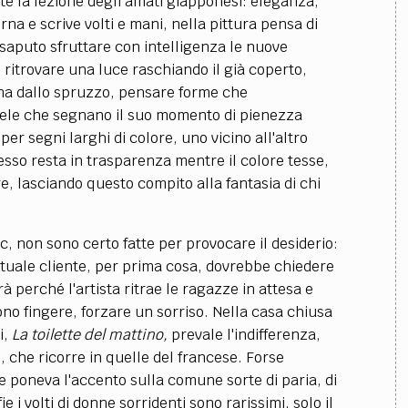
te la lezione degli amati giapponesi: eleganza,
na e scrive volti e mani, nella pittura pensa di
saputo sfruttare con intelligenza le nuove
: ritrovare una luce raschiando il già coperto,
a dallo spruzzo, pensare forme che
 tele che segnano il suo momento di pienezza
er segni larghi di colore, uno vicino all'altro
sso resta in trasparenza mentre il colore tesse,
, lasciando questo compito alla fantasia di chi
ec, non sono certo fatte per provocare il desiderio:
ventuale cliente, per prima cosa, dovrebbe chiedere
 perché l'artista ritrae le ragazze in attesa e
no fingere, forzare un sorriso. Nella casa chiusa
i,
La toilette del mattino,
prevale l'indifferenza,
, che ricorre in quelle del francese. Forse
 e poneva l'accento sulla comune sorte di paria, di
ie i volti di donne sorridenti sono rarissimi, solo il