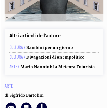
EXTRA
CODICI
RUBRICHE
LIBRI
PROCEEDINGS
PUBBLICITÀ
CONTATTI
MAGRITTE
SOCIAL MEDIA
Altri articoli dell'autore
CULTURA /
Bambini per un giorno
CULTURA /
Divagazioni di un impolitico
ARTE /
Mario Nannini: la Meteora Futurista
ARTE
di
Sigfrido Bartolini