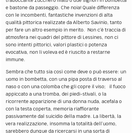
traboccante zucchero filato o due signori in bombetta
e bastone da passeggio. Che noia! Quale differenza
con le incombenti, fantastiche invenzioni di alta
qualità pittorica realizzate da Alberto Savinio, tanto
per fare un altro esempio in merito. Non c’è traccia di
atmosfera nei quadri del pittore di Lessines, non ci
sono intenti pittorici, valori plastici o potenza
evocativa, non li voleva ed è riuscito a restarne
immune.
Sembra che tutto sia così come deve o può essere: un
uomo in bombetta, con una pipa posta di traverso al
naso o con una colomba che gli copre il viso; il fuoco
appiccato a una tromba, dei piedi-stivali, o la
ricorrente apparizione di una donna nuda, acefala o
con la testa coperta, memoria riaffiorante
passivamente dal suicidio della madre. La libertà, la
vera realizzazione, insomma la totalità dell’uomo,
sarebbero dunque da ricercarsi in una sorta di