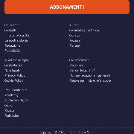
ABBONAMENTI
Chi siamo
Autori
Contatti
Comitato scientifico
Inforomatica S.r.l.
Curatori
La nostra storia
Fotografi
Redazione
Partner
Pubblicità
Avvertenze legali
Collaborazioni
Contestazioni
Recensioni
Note legali
Sei un fotografo?
Privacy Policy
Norme redazionali generali
Cookie Policy
Regole per invio e referaggio
RSS contributi
Academy
Archivio articoli
Codici
Riviste
Rubriche
Copyright © 2021, Inforomatica S.r.l.