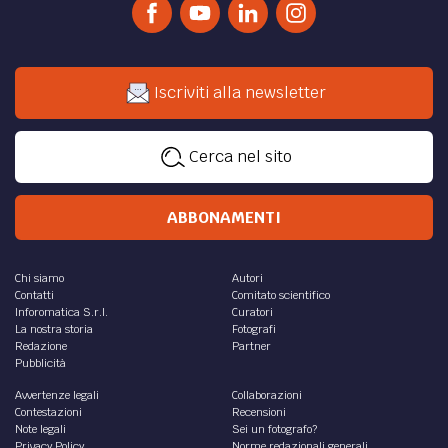
Iscriviti alla newsletter
Cerca nel sito
ABBONAMENTI
Chi siamo
Autori
Contatti
Comitato scientifico
Inforomatica S.r.l.
Curatori
La nostra storia
Fotografi
Redazione
Partner
Pubblicità
Avvertenze legali
Collaborazioni
Contestazioni
Recensioni
Note legali
Sei un fotografo?
Privacy Policy
Norme redazionali generali