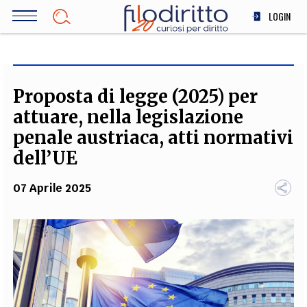
Salta
LOGIN
al
contenuto
DIRITTO
principale
ECONOMIA
SOCIETÀ
Proposta di legge (2025) per
MEDICINA
attuare, nella legislazione
SCIENZA
penale austriaca, atti normativi
STORIA E FILOSOFIA
dell’UE
INNOVAZIONE
07 Aprile 2025
ALTRO
TEAM
FILODIRITTO
REDAZIONE
COMITATO SCIENTIFICO
AUTORI
CURATORI
FOTOGRAFI
PARTNER
COLLABORA CON NOI