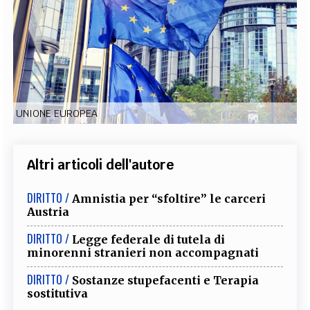
EXTRA
CODICI
RUBRICHE
LIBRI
PROCEEDINGS
PUBBLICITÀ
CONTATTI
SOCIAL MEDIA
UNIONE EUROPEA
Altri articoli dell'autore
DIRITTO /
Amnistia per “sfoltire” le carceri
Austria
DIRITTO /
Legge federale di tutela di
minorenni stranieri non accompagnati
DIRITTO /
Sostanze stupefacenti e Terapia
sostitutiva