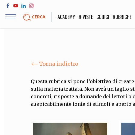
Salta
al
ACADEMY
RIVISTE
CODICI
RUBRICHE
CERCA
contenuto
principale
LIFE STYLE
SOCIETÀ
Sport, Cucina, Viaggi,
Politica, Attua
Moda
Educazione, Lavor
Torna indietro
Questa rubrica si pone l’obiettivo di crear
sulla materia trattata. Non avrà un taglio 
STORIA E FILO
concreti, risposte a domande dei lettori o 
Scienze stori
auspicabilmente fonte di stimoli e aperto a
umanistiche, Re