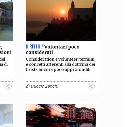
OLLABORA CON NOI
DIRITTO /
,
Volontari poco
sioni
considerati
del
Consideration e volunteer: termini
a di
e concetti afferenti alla dottrina dei
trusts ancora poco approfonditi.
di
Duccio Zanchi