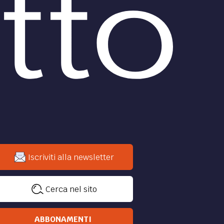
Terza parte dell'analisi del disegno
di legge in materia di negozio di
affidamento fiduciario.
di
Duccio Zanchi
DIRITTO /
e in
Un divorzio che ha
fatto discutere
blema
Come può incidere un trust in caso
di divorzio.
t che
i e B.
di
Duccio Zanchi
DIRITTO /
 delle
Onere probatorio e