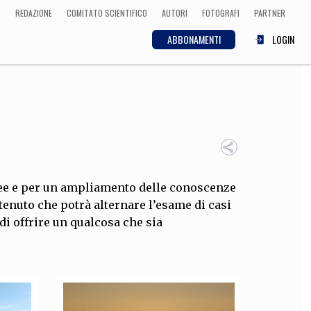
REDAZIONE
COMITATO SCIENTIFICO
AUTORI
FOTOGRAFI
PARTNER
ABBONAMENTI
LOGIN
SCIENZA
ECONOMIA
Matematica, Fisica,
Biologia, Cifrematica,
Medicina
 idee e per un ampliamento delle conoscenze
tenuto che potrà alternare l’esame di casi
CULTURA
di offrire un qualcosa che sia
 Cinema, Musica,
Letteratura