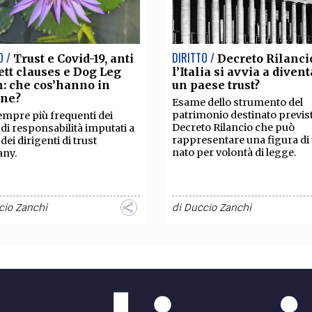
O /
DIRITTO /
Trust e Covid-19, anti
Decreto Rilanci
ett clauses e Dog Leg
l’Italia si avvia a diven
: che cos’hanno in
un paese trust?
ne?
Esame dello strumento del
patrimonio destinato previst
empre più frequenti dei
Decreto Rilancio che può
i di responsabilità imputati a
rappresentare una figura di 
dei dirigenti di trust
nato per volontà di legge.
ny.
cio Zanchi
di
Duccio Zanchi
O /
DIRITTO /
Beddoe order e
Trust vs
e relief
Associazione
i di alcune sentenze relative
Interessante approfondime
doe Order e Beddoe relief: il
materia di trust e associazion