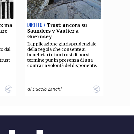
DIRITTO /
o: ma
Trust: ancora su
tare
Saunders v Vautier a
Guernsey
L’applicazione giurisprudenziale
o dal
della regola che consente ai
beneficiari di un trust di porvi
trust
termine pur in presenza di una
contraria volontà del disponente.
di
Duccio Zanchi
DIRITTO /
Prime osservazioni
sul disegno di legge sul
negozio di affidamento
nto in
fiduciario
i.