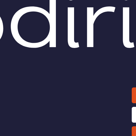
ancora una volta al...centro.
cio Zanchi
di
Duccio Zanchi
O /
DIRITTO /
Prime osservazioni
Trust: tassazion
isegno di legge sul
entrata o tassazione in
io di affidamento
uscita? Questo è il pro
iario
Una analisi in materia di trus
prende le proprie mosse dal
ima analisi in materia di
recente articolo di A. Vasapoll
o di affidamento fiduciario
Valas.
l disegno di legge a
do.
cio Zanchi
di
Duccio Zanchi
O /
DIRITTO /
Trust: un Benjamin
La liquidazione