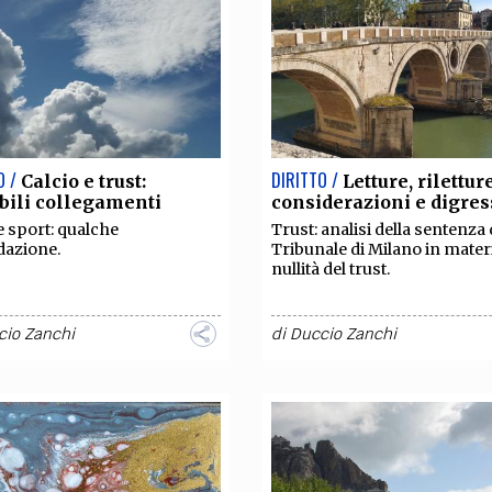
TEAM
AZIONE
COMITATO SCIENTIFICO
AUTORI
CURATORI
FOTOGRAFI
PARTNER
C
EXTRA
CODICI
RUBRICHE
LIBRI
PROCEEDINGS
PUBBLICITÀ
CONTATTI
O /
DIRITTO /
Calcio e trust:
Letture, riletture
bili collegamenti
considerazioni e digres
SOCIAL MEDIA
e sport: qualche
Trust: analisi della sentenza 
dazione.
Tribunale di Milano in materi
nullità del trust.
cio Zanchi
di
Duccio Zanchi