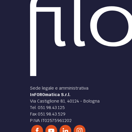
trust 
Esame dei profili di responsabilità
ascrivibili al guardiano e al trustee,
troppo spesso trascurati.
di
Duccio Zanchi
di
Duc
DIRITTO /
DIRITT
Prime osservazioni
sul disegno di legge sul
sul d
negozio di affidamento
negoz
fiduciario
fiduc
La seconda parte dell'analisi del
Una pr
disegno di legge in materia di
negozi
negozio di affidamento fiduciario.
dopo i
riguar
di
Duccio Zanchi
di
Duc
DIRITTO /
DIRITT
I giudizi della