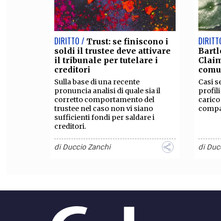
DIRITTO /
DIRITT
Trust: se finiscono i
soldi il trustee deve attivare
Bartl
il tribunale per tutelare i
Claim
creditori
comu
Sulla base di una recente
Casi s
pronuncia analisi di quale sia il
profil
corretto comportamento del
carico 
trustee nel caso non vi siano
compa
sufficienti fondi per saldare i
creditori.
di
Duccio Zanchi
di
Duc
DIRITTO /
DIRITT
Guardiano e trustee:
attenzione all’assunzione
Beddo
dell’incarico con
Analis
disinvoltura
al Bed