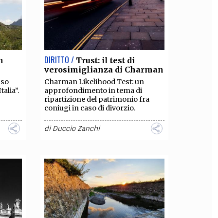
DIRITTO /
n
Trust: il test di
verosimiglianza di Charman
sso
Charman Likelihood Test: un
talia”.
approfondimento in tema di
ripartizione del patrimonio fra
coniugi in caso di divorzio.
di
Duccio Zanchi