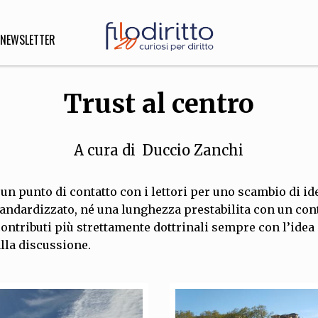
NEWSLETTER
Trust al centro
DIRITTO
lità,
A cura di
Duccio Zanchi
o, Esteri
e un punto di contatto con i lettori per uno scambio di
standardizzato, né una lunghezza prestabilita con un con
SOFIA
INNOVAZIONE
contributi più strettamente dottrinali sempre con l’idea 
che,
Scienze informatiche,
Arte,
lla discussione.
ligione
Architettura, Ingegneria