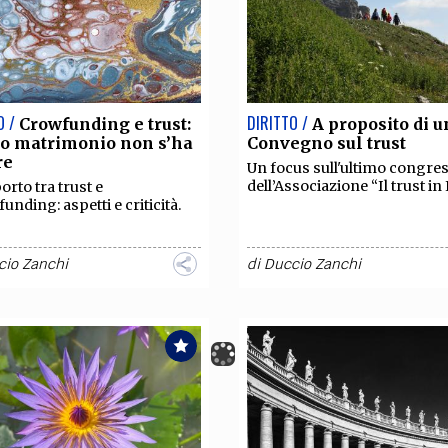
O /
DIRITTO /
Crowfunding e trust:
A proposito di u
to matrimonio non s’ha
Convegno sul trust
re
Un focus sull'ultimo congre
dell’Associazione “Il trust in I
orto tra trust e
unding: aspetti e criticità.
cio Zanchi
di
Duccio Zanchi