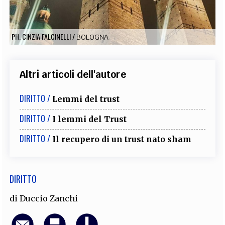
EXTRA
CODICI
RUBRICHE
LIBRI
PROCEEDINGS
PUBBLICITÀ
CONTATTI
PH. CINZIA FALCINELLI
/
BOLOGNA
SOCIAL MEDIA
Altri articoli dell'autore
DIRITTO /
Lemmi del trust
DIRITTO /
I lemmi del Trust
DIRITTO /
Il recupero di un trust nato sham
DIRITTO
di
Duccio Zanchi