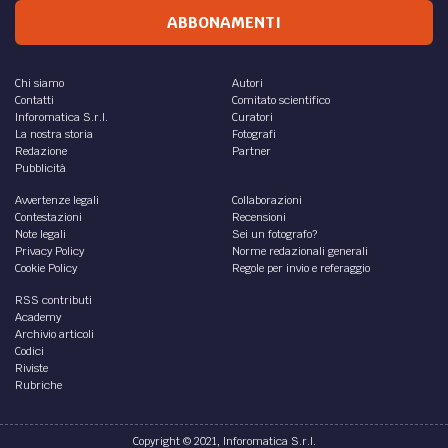
ABBONAMENTI
Chi siamo
Autori
Contatti
Comitato scientifico
Inforomatica S.r.l.
Curatori
La nostra storia
Fotografi
Redazione
Partner
Pubblicità
Avvertenze legali
Collaborazioni
Contestazioni
Recensioni
Note legali
Sei un fotografo?
Privacy Policy
Norme redazionali generali
Cookie Policy
Regole per invio e referaggio
RSS contributi
Academy
Archivio articoli
Codici
Riviste
Rubriche
Copyright © 2021, Inforomatica S.r.l.