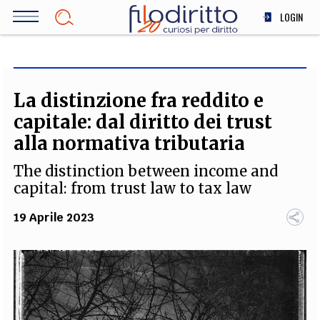
Salta
LOGIN
al
contenuto
DIRITTO
principale
ECONOMIA
SOCIETÀ
La distinzione fra reddito e
MEDICINA
capitale: dal diritto dei trust
SCIENZA
alla normativa tributaria
STORIA E FILOSOFIA
The distinction between income and
INNOVAZIONE
capital: from trust law to tax law
ALTRO
19 Aprile 2023
TEAM
FILODIRITTO
REDAZIONE
COMITATO SCIENTIFICO
AUTORI
CURATORI
FOTOGRAFI
PARTNER
COLLABORA CON NOI