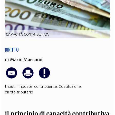
EXTRA
CODICI
RUBRICHE
LIBRI
PROCEEDINGS
PUBBLICITÀ
CONTATTI
SOCIAL MEDIA
CAPACITÀ CONTRIBUTIVA
DIRITTO
di
Mario Maesano
tributi
,
Imposte
,
contribuente
,
Costituzione
,
diritto tributario
il principio di capacità contributiva