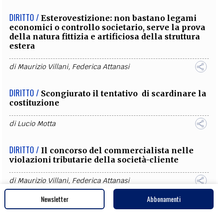
DIRITTO /
Esterovestizione: non bastano legami
economici o controllo societario, serve la prova
della natura fittizia e artificiosa della struttura
estera
di
Maurizio Villani
,
Federica Attanasi
DIRITTO /
Scongiurato il tentativo di scardinare la
costituzione
di
Lucio Motta
DIRITTO /
Il concorso del commercialista nelle
violazioni tributarie della società-cliente
di
Maurizio Villani
,
Federica Attanasi
Newsletter
Abbonamenti
DIRITTO /
Eigentumsgarantie - Garanzia della
proprietà - Art. 14 Grundgesetz (GG) –