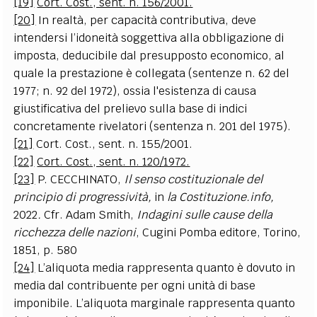
[19]
Cort. Cost., sent. n. 156/2001.
[20]
In realtà, per capacità contributiva, deve
intendersi l’idoneità soggettiva alla obbligazione di
imposta, deducibile dal presupposto economico, al
quale la prestazione è collegata (sentenze n. 62 del
1977; n. 92 del 1972), ossia l'esistenza di causa
giustificativa del prelievo sulla base di indici
concretamente rivelatori (sentenza n. 201 del 1975).
[21]
Cort. Cost., sent. n. 155/2001.
[22]
Cort. Cost., sent. n. 120/1972.
[23]
P. CECCHINATO,
Il senso costituzionale del
principio di progressività,
in
la Costituzione.info,
2022
.
Cfr. Adam Smith,
Indagini sulle cause della
ricchezza delle nazioni
, Cugini Pomba editore, Torino,
1851, p. 580
[24]
L’aliquota media rappresenta quanto è dovuto in
media dal contribuente per ogni unità di base
imponibile. L’aliquota marginale rappresenta quanto