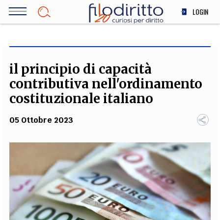
Salta
LOGIN
al
contenuto
DIRITTO
principale
ECONOMIA
SOCIETÀ
il principio di capacità
MEDICINA
contributiva nell'ordinamento
SCIENZA
costituzionale italiano
STORIA E FILOSOFIA
05 Ottobre 2023
INNOVAZIONE
ALTRO
TEAM
FILODIRITTO
REDAZIONE
COMITATO SCIENTIFICO
AUTORI
CURATORI
FOTOGRAFI
PARTNER
COLLABORA CON NOI