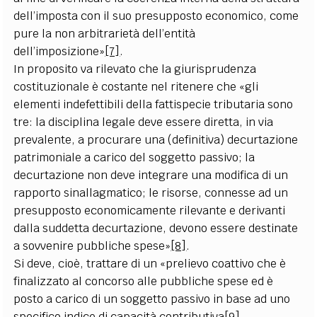
dell’imposta con il suo presupposto economico, come
pure la non arbitrarietà dell’entità
dell’imposizione»
[7]
.
In proposito va rilevato che la giurisprudenza
costituzionale è costante nel ritenere che «gli
elementi indefettibili della fattispecie tributaria sono
tre: la disciplina legale deve essere diretta, in via
prevalente, a procurare una (definitiva) decurtazione
patrimoniale a carico del soggetto passivo; la
decurtazione non deve integrare una modifica di un
rapporto sinallagmatico; le risorse, connesse ad un
presupposto economicamente rilevante e derivanti
dalla suddetta decurtazione, devono essere destinate
a sovvenire pubbliche spese»
[8]
.
Si deve, cioè, trattare di un «prelievo coattivo che è
finalizzato al concorso alle pubbliche spese ed è
posto a carico di un soggetto passivo in base ad uno
specifico indice di capacità contributiva
[9]
.