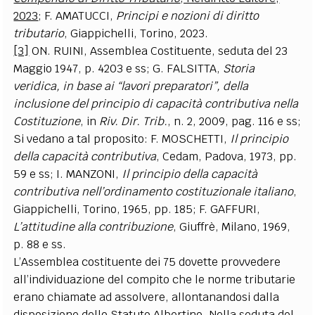
2023
; F. AMATUCCI,
Principi e nozioni di diritto
tributario
, Giappichelli, Torino, 2023.
[3]
ON. RUINI, Assemblea Costituente, seduta del 23
Maggio 1947, p. 4203 e ss; G. FALSITTA,
Storia
veridica, in base ai “lavori preparatori”, della
inclusione del principio di capacità contributiva nella
Costituzione
, in
Riv. Dir. Trib.
, n. 2, 2009, pag. 116 e ss;
Si vedano a tal proposito: F. MOSCHETTI,
Il principio
della capacità contributiva
, Cedam, Padova, 1973, pp.
59 e ss; I. MANZONI,
Il principio della capacità
contributiva nell’ordinamento costituzionale italiano
,
Giappichelli, Torino, 1965, pp. 185; F. GAFFURI,
L’attitudine alla contribuzione
, Giuffrè, Milano, 1969,
p. 88 e ss.
L’Assemblea costituente dei 75 dovette provvedere
all’individuazione del compito che le norme tributarie
erano chiamate ad assolvere, allontanandosi dalla
disposizione dello Statuto Albertino. Nella seduta del