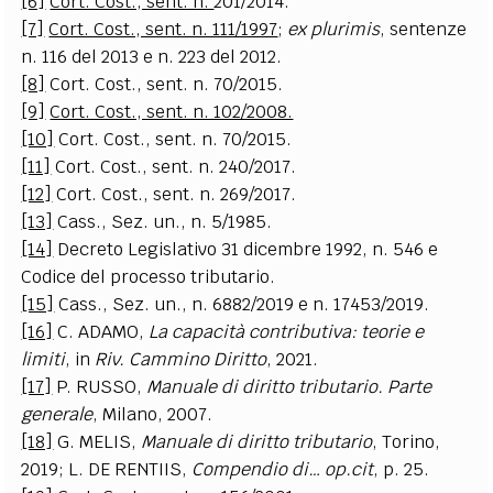
[6]
Cort. Cost., sent. n.
201/2014.
[7]
Cort. Cost., sent. n. 111/1997
;
ex plurimis
, sentenze
n. 116 del 2013 e n. 223 del 2012.
[8]
Cort. Cost., sent. n. 70/2015.
[9]
Cort. Cost., sent. n. 102/2008.
[10]
Cort. Cost., sent. n. 70/2015.
[11]
Cort. Cost., sent. n. 240/2017.
[12]
Cort. Cost., sent. n. 269/2017.
[13]
Cass., Sez. un., n. 5/1985.
[14]
Decreto Legislativo 31 dicembre 1992, n. 546 e
Codice del processo tributario.
[15]
Cass., Sez. un., n. 6882/2019 e n. 17453/2019.
[16]
C. ADAMO,
La capacità contributiva: teorie e
limiti
, in
Riv. Cammino Diritto
, 2021.
[17]
P. RUSSO,
Manuale di diritto tributario. Parte
generale
, Milano, 2007.
[18]
G. MELIS,
Manuale di diritto tributario
, Torino,
2019; L. DE RENTIIS,
Compendio di… op.cit
, p. 25.