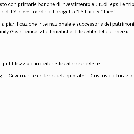
TEAM
to con primarie banche di investimento e Studi legali e trib
AZIONE
COMITATO SCIENTIFICO
AUTORI
CURATORI
FOTOGRAFI
PARTNER
C
o di EY, dove coordina il progetto “EY Family Office”.
a pianificazione internazionale e successoria dei patrimoni
EXTRA
ly Governance, alle tematiche di fiscalità delle operazioni s
CODICI
RUBRICHE
LIBRI
PROCEEDINGS
PUBBLICITÀ
CONTATTI
SOCIAL MEDIA
di pubblicazioni in materia fiscale e societaria.
, “Governance delle società quotate”, “Crisi ristrutturazion