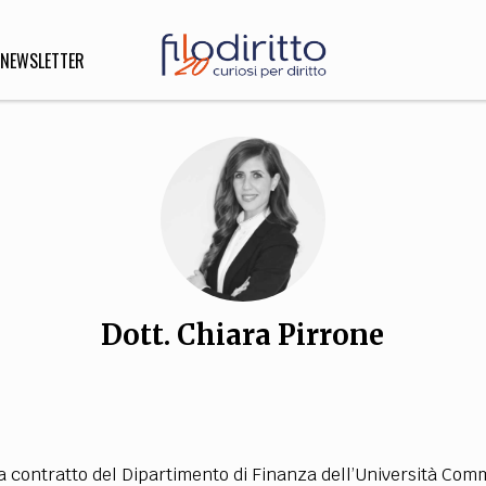
NEWSLETTER
DIRITTO
lità,
o, Esteri
Dott. Chiara Pirrone
SOFIA
INNOVAZIONE
che,
Scienze informatiche,
Arte,
ligione
Architettura, Ingegneria
 contratto del Dipartimento di Finanza dell’Università Com