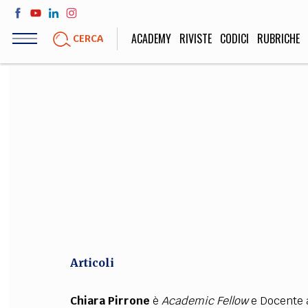
Salta
al
ACADEMY
RIVISTE
CODICI
RUBRICHE
CERCA
contenuto
principale
LIFE STYLE
SOCIETÀ
Sport, Cucina, Viaggi,
Politica, Attua
Moda
Educazione, Lavor
STORIA E FILO
Scienze stori
umanistiche, Re
Articoli
Chiara Pirrone
è
Academic Fellow
e Docente a