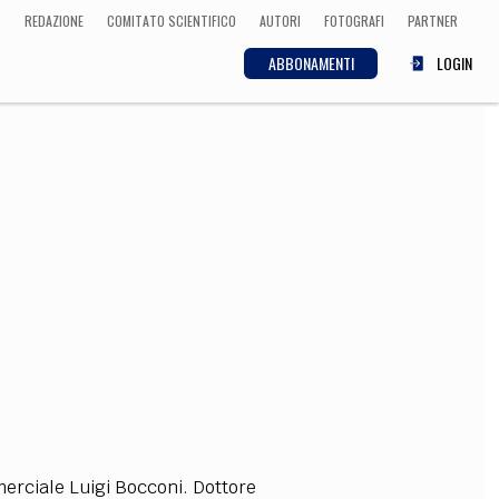
REDAZIONE
COMITATO SCIENTIFICO
AUTORI
FOTOGRAFI
PARTNER
ABBONAMENTI
LOGIN
SCIENZA
ECONOMIA
Matematica, Fisica,
Biologia, Cifrematica,
Medicina
CULTURA
 Cinema, Musica,
Letteratura
merciale Luigi Bocconi. Dottore