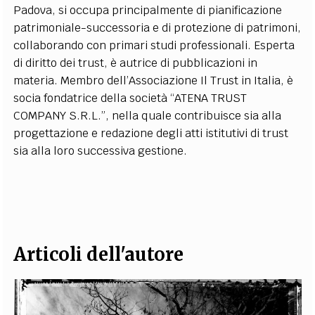
Padova, si occupa principalmente di pianificazione
EXTRA
patrimoniale-successoria e di protezione di patrimoni,
CODICI
RUBRICHE
LIBRI
PROCEEDINGS
PUBBLICITÀ
CONTATTI
collaborando con primari studi professionali. Esperta
di diritto dei trust, è autrice di pubblicazioni in
SOCIAL MEDIA
materia. Membro dell’Associazione Il Trust in Italia, è
socia fondatrice della società “ATENA TRUST
COMPANY S.R.L.”, nella quale contribuisce sia alla
progettazione e redazione degli atti istitutivi di trust
sia alla loro successiva gestione.
Articoli dell'autore