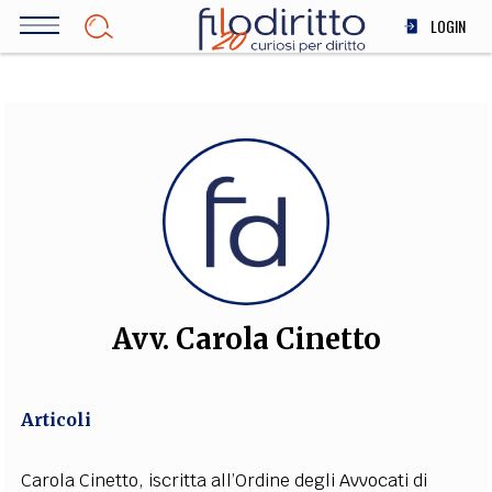
Salta
LOGIN
al
contenuto
DIRITTO
principale
ECONOMIA
SOCIETÀ
MEDICINA
SCIENZA
STORIA E FILOSOFIA
INNOVAZIONE
ALTRO
Avv. Carola Cinetto
TEAM
Articoli
FILODIRITTO
REDAZIONE
COMITATO SCIENTIFICO
AUTORI
CURATORI
FOTOGRAFI
PARTNER
COLLABORA CON NOI
Carola Cinetto, iscritta all’Ordine degli Avvocati di