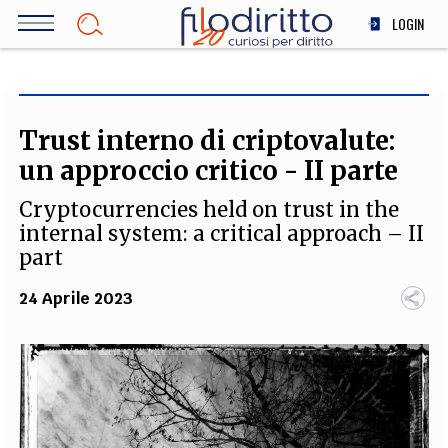
Salta
LOGIN
al
contenuto
DIRITTO
principale
ECONOMIA
SOCIETÀ
Trust interno di criptovalute:
MEDICINA
un approccio critico - II parte
SCIENZA
Cryptocurrencies held on trust in the
STORIA E FILOSOFIA
internal system: a critical approach – II
INNOVAZIONE
part
ALTRO
24 Aprile 2023
TEAM
FILODIRITTO
REDAZIONE
COMITATO SCIENTIFICO
AUTORI
CURATORI
FOTOGRAFI
PARTNER
COLLABORA CON NOI