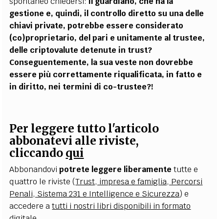
spontaneo chiedersi:
il guardiano, che ha la
gestione e, quindi, il controllo diretto su una delle
chiavi private, potrebbe essere considerato
(co)proprietario, del pari e unitamente al trustee,
delle criptovalute detenute in trust?
Conseguentemente, la sua veste non dovrebbe
essere più correttamente riqualificata, in fatto e
in diritto, nei termini di co-trustee?!
Per leggere tutto l'articolo
abbonatevi alle riviste,
cliccando
qui
Abbonandovi
potrete leggere liberamente
tutte e
quattro le riviste (
Trust, impresa e famiglia, Percorsi
Penali, Sistema 231 e Intelligence e Sicurezza
) e
accedere a
tutti i nostri libri disponibili in formato
digitale