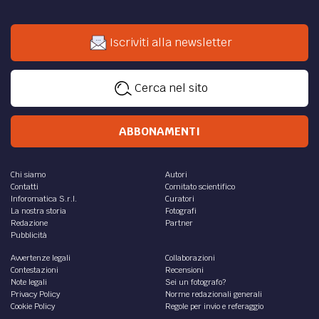
Iscriviti alla newsletter
Cerca nel sito
ABBONAMENTI
Chi siamo
Autori
Contatti
Comitato scientifico
Inforomatica S.r.l.
Curatori
La nostra storia
Fotografi
Redazione
Partner
Pubblicità
Avvertenze legali
Collaborazioni
Contestazioni
Recensioni
Note legali
Sei un fotografo?
Privacy Policy
Norme redazionali generali
Cookie Policy
Regole per invio e referaggio