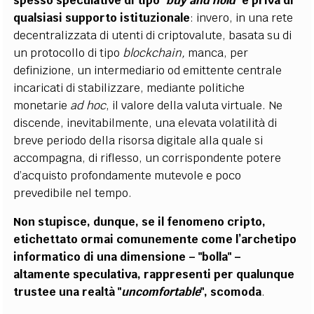
spesso speculative di tipo "
buy and hold
" e priva di
qualsiasi supporto istituzionale
: invero, in una rete
decentralizzata di utenti di criptovalute, basata su di
un protocollo di tipo
blockchain,
manca, per
definizione, un intermediario od emittente
centrale
incaricati di stabilizzare, mediante politiche
monetarie
ad hoc
, il valore della valuta virtuale. Ne
discende, inevitabilmente, una elevata volatilità di
breve periodo della risorsa digitale alla quale si
accompagna, di riflesso, un corrispondente potere
d’acquisto profondamente mutevole e poco
prevedibile nel tempo.
Non stupisce, dunque, se il fenomeno cripto,
etichettato ormai comunemente come l’archetipo
informatico di una dimensione – "bolla" –
altamente speculativa
, rappresenti per qualunque
trustee una realtà
"
uncomfortable
", scomoda
.