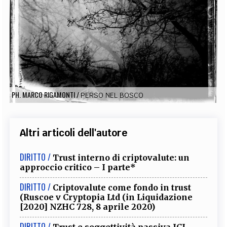
EXTRA
CODICI
RUBRICHE
LIBRI
PROCEEDINGS
PUBBLICITÀ
CONTATTI
SOCIAL MEDIA
PH. MARCO RIGAMONTI
/
PERSO NEL BOSCO
Altri articoli dell'autore
DIRITTO /
Trust interno di criptovalute: un
approccio critico – I parte*
DIRITTO /
Criptovalute come fondo in trust
(Ruscoe v Cryptopia Ltd (in Liquidazione
[2020] NZHC 728, 8 aprile 2020)
DIRITTO /
Trust e soggettività passiva ICI