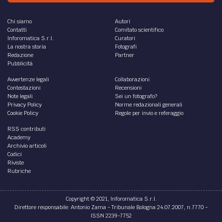
Chi siamo
Autori
Contatti
Comitato scientifico
Inforomatica S.r.l.
Curatori
La nostra storia
Fotografi
Redazione
Partner
Pubblicità
Avvertenze legali
Collaborazioni
Contestazioni
Recensioni
Note legali
Sei un fotografo?
Privacy Policy
Norme redazionali generali
Cookie Policy
Regole per invio e referaggio
RSS contributi
Academy
Archivio articoli
Codici
Riviste
Rubriche
Copyright © 2021, Inforomatica S.r.l.
Direttore responsabile: Antonio Zama - Tribunale Bologna 24.07.2007, n.7770 -
ISSN 2239-7752