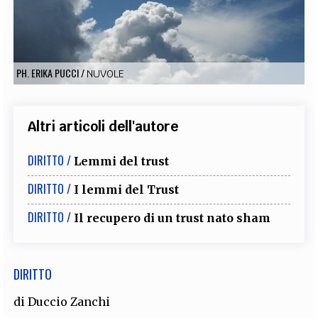
EXTRA
CODICI
RUBRICHE
LIBRI
PROCEEDINGS
PUBBLICITÀ
CONTATTI
PH. ERIKA PUCCI
/
NUVOLE
SOCIAL MEDIA
Altri articoli dell'autore
DIRITTO /
Lemmi del trust
DIRITTO /
I lemmi del Trust
DIRITTO /
Il recupero di un trust nato sham
DIRITTO
di
Duccio Zanchi