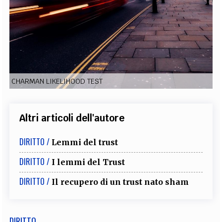
EXTRA
CODICI
RUBRICHE
LIBRI
PROCEEDINGS
PUBBLICITÀ
CONTATTI
SOCIAL MEDIA
CHARMAN LIKELIHOOD TEST
Altri articoli dell'autore
DIRITTO /
Lemmi del trust
DIRITTO /
I lemmi del Trust
DIRITTO /
Il recupero di un trust nato sham
DIRITTO