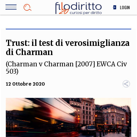
Salta
LOGIN
al
contenuto
DIRITTO
principale
ECONOMIA
SOCIETÀ
Trust: il test di verosimiglianza
MEDICINA
di Charman
SCIENZA
(Charman v Charman [2007] EWCA Civ
STORIA E FILOSOFIA
503)
INNOVAZIONE
12 Ottobre 2020
ALTRO
TEAM
FILODIRITTO
REDAZIONE
COMITATO SCIENTIFICO
AUTORI
CURATORI
FOTOGRAFI
PARTNER
COLLABORA CON NOI