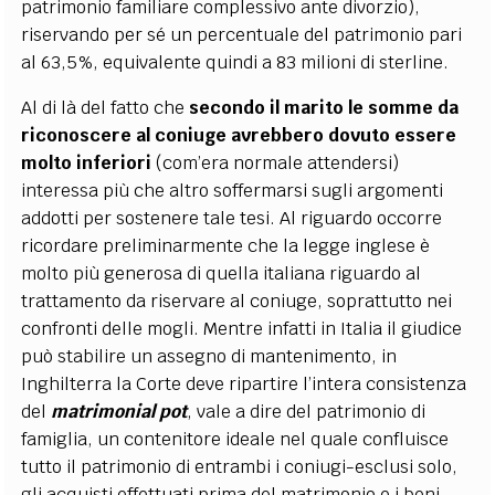
patrimonio familiare complessivo ante divorzio),
riservando per sé un percentuale del patrimonio pari
al 63,5%, equivalente quindi a 83 milioni di sterline.
Al di là del fatto che
secondo il marito le somme da
riconoscere al coniuge avrebbero dovuto essere
molto inferiori
(com’era normale attendersi)
interessa più che altro soffermarsi sugli argomenti
addotti per sostenere tale tesi. Al riguardo occorre
ricordare preliminarmente che la legge inglese è
molto più generosa di quella italiana riguardo al
trattamento da riservare al coniuge, soprattutto nei
confronti delle mogli. Mentre infatti in Italia il giudice
può stabilire un assegno di mantenimento, in
Inghilterra la Corte deve ripartire l’intera consistenza
del
matrimonial pot
, vale a dire del patrimonio di
famiglia, un contenitore ideale nel quale confluisce
tutto il patrimonio di entrambi i coniugi-esclusi solo,
gli acquisti effettuati prima del matrimonio e i beni