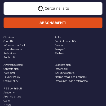
Cerca nel sito
ABBONAMENTI
Chi siamo
Autori
Contatti
Comitato scientifico
Inforomatica S.r.l.
Curatori
La nostra storia
Fotografi
Redazione
Partner
Pubblicità
Avvertenze legali
Collaborazioni
Contestazioni
Recensioni
Note legali
Sei un fotografo?
Privacy Policy
Norme redazionali generali
Cookie Policy
Regole per invio e referaggio
RSS contributi
Academy
Archivio articoli
Codici
Riviste