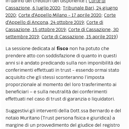
in danno dei creditori del disponente.(
Corte di
Cassazione, 6 luglio 2020
;
Tribunale Bari, 24 giugno
2020
;
Corte d'Appello Milano - 17 aprile 2020
;
Corte
d'Appello di Ancona, 24 ottobre 2019
;
Corte di
Cassazione, 15 ottobre 2019
;
Corte di Cassazione, 30
settembre 2019
;
Corte di Cassazione, 15 aprile 2019
)
La sessione dedicata al
fisco
non ha potuto che
prendere atto con soddisfazione di quanto in questi
anni si è andato predicando sulla non imponibilità dei
conferimenti effettuati in trust - essendo ormai stato
acquisito che gli stessi sconteranno l’imposta
proporzionale al momento del loro trasferimento ai
beneficiari – e sulla neutralità dei conferimenti
effettuati nel caso di trust di garanzia o liquidatori.
Suggestivi gli interventi della Dott.ssa Bernardo e del
notaio Muritano (Trust persona fisica e giuridica) a
margine di un provvedimento del giudice del registro