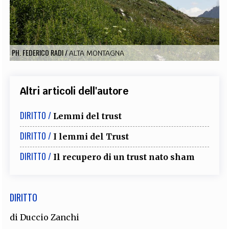
EXTRA
CODICI
RUBRICHE
LIBRI
PROCEEDINGS
PUBBLICITÀ
CONTATTI
PH. FEDERICO RADI
/
ALTA MONTAGNA
SOCIAL MEDIA
Altri articoli dell'autore
DIRITTO /
Lemmi del trust
DIRITTO /
I lemmi del Trust
DIRITTO /
Il recupero di un trust nato sham
DIRITTO
di
Duccio Zanchi