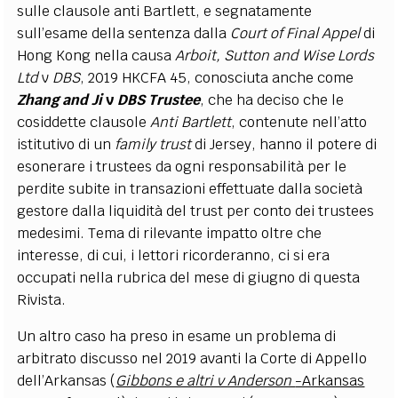
sulle clausole anti Bartlett, e segnatamente
sull’esame della sentenza dalla
Court of Final Appel
di
Hong Kong nella causa
Arboit, Sutton and Wise Lords
Ltd
v
DBS
, 2019 HKCFA 45, conosciuta anche come
Zhang and Ji
v
DBS Trustee
, che ha deciso che le
cosiddette clausole
Anti Bartlett
, contenute nell’atto
istitutivo di un
family trust
di Jersey, hanno il potere di
esonerare i trustees da ogni responsabilità per le
perdite subite in transazioni effettuate dalla società
gestore dalla liquidità del trust per conto dei trustees
medesimi. Tema di rilevante impatto oltre che
interesse, di cui, i lettori ricorderanno, ci si era
occupati nella rubrica del mese di giugno di questa
Rivista.
Un altro caso ha preso in esame un problema di
arbitrato discusso nel 2019 avanti la Corte di Appello
dell’Arkansas (
Gibbons e altri v Anderson
-Arkansas