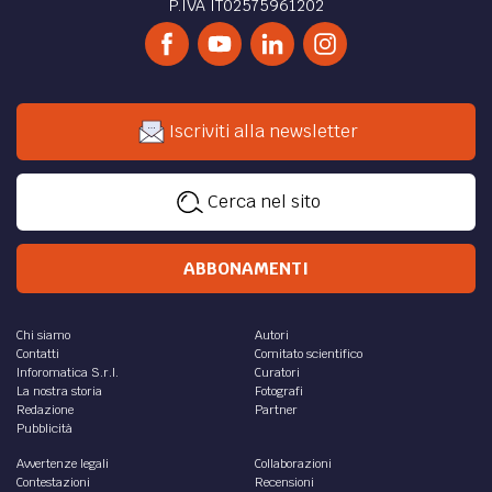
P.IVA IT02575961202
Iscriviti alla newsletter
Cerca nel sito
ABBONAMENTI
Chi siamo
Autori
Contatti
Comitato scientifico
Inforomatica S.r.l.
Curatori
La nostra storia
Fotografi
Redazione
Partner
Pubblicità
Avvertenze legali
Collaborazioni
Contestazioni
Recensioni