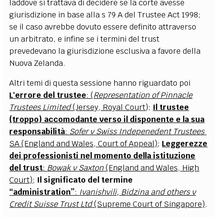
laddove si trattava di decidere se la corte avesse
giurisdizione in base alla s 79 A del Trustee Act 1998;
se il caso avrebbe dovuto essere definito attraverso
un arbitrato, e infine se i termini del trust
prevedevano la giurisdizione esclusiva a favore della
Nuova Zelanda.
Altri temi di questa sessione hanno riguardato poi
L'errore del trustee
: (
Representation of Pinnacle
Trustees Limited
(Jersey, Royal Court
);
Il trustee
(troppo) accomodante verso il disponente e la sua
responsabilità
:
Sofer v Swiss Indepenedent Trustees
SA (England and Wales, Court of Appeal)
;
Leggerezze
dei professionisti nel momento della istituzione
del trust
:
Bowak v Saxton
(England and Wales, High
Court)
;
Il significato del termine
“administration”
:
Ivanishvili, Bidzina and others v
Credit Suisse Trust Ltd
(Supreme Court of Singapore)
.