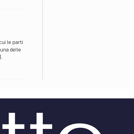
OLLABORA CON NOI
cui le parti
 una delle
].