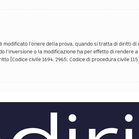
TEAM
AZIONE
COMITATO SCIENTIFICO
AUTORI
CURATORI
FOTOGRAFI
PARTNER
C
EXTRA
CODICI
RUBRICHE
LIBRI
PROCEEDINGS
PUBBLICITÀ
CONTATTI
è modificato l’onere della prova, quando si tratta di diritti di 
o l’inversione o la modificazione ha per effetto di rendere a
SOCIAL MEDIA
ritto [Codice civile 1694, 2965; Codice di procedura civile 115