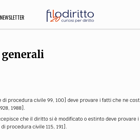
NEWSLETTER
 generali
DIRITTO
lità,
o, Esteri
SOFIA
INNOVAZIONE
e di procedura civile 99, 100] deve provare i fatti che ne cost
che,
Scienze informatiche,
Arte,
1928, 1988].
ligione
Architettura, Ingegneria
ccepisce che il diritto si è modificato o estinto deve provare i 
 di procedura civile 115, 191].