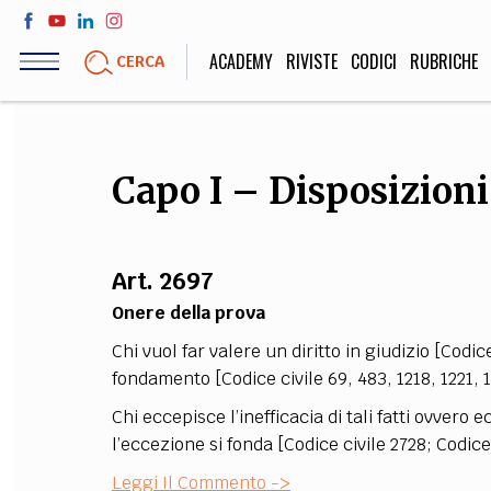
Salta
al
ACADEMY
RIVISTE
CODICI
RUBRICHE
CERCA
contenuto
principale
LIFE STYLE
SOCIETÀ
Capo I – Disposizioni
Sport, Cucina, Viaggi,
Politica, Attua
Moda
Educazione, Lavor
Art. 2697
Onere della prova
STORIA E FILO
Chi vuol far valere un diritto in giudizio [Codic
Scienze stori
fondamento [Codice civile 69, 483, 1218, 1221, 
umanistiche, Re
Chi eccepisce l’inefficacia di tali fatti ovvero e
l’eccezione si fonda [Codice civile 2728; Codice
Leggi Il Commento ->