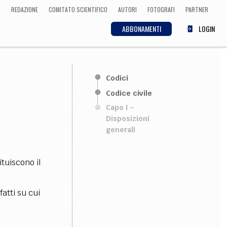
REDAZIONE
COMITATO SCIENTIFICO
AUTORI
FOTOGRAFI
PARTNER
ABBONAMENTI
LOGIN
SCIENZA
Codici
ECONOMIA
Matematica, Fisica,
Codice civile
Biologia, Cifrematica,
Capo I –
Medicina
Disposizioni
generali
CULTURA
ituiscono il
 Cinema, Musica,
Letteratura
fatti su cui