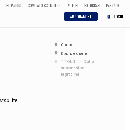
REDAZIONE
COMITATO SCIENTIFICO
AUTORI
FOTOGRAFI
PARTNER
ABBONAMENTI
LOGIN
SCIENZA
Codici
ECONOMIA
Matematica, Fisica,
Codice civile
Biologia, Cifrematica,
TITOLO II – Delle
Medicina
successioni
legittime
CULTURA
i
 Cinema, Musica,
stabilite
Letteratura