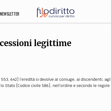
NEWSLETTER
cessioni legittime
DIRITTO
lità,
o, Esteri
SOFIA
INNOVAZIONE
553, 642] l’eredità si devolve al coniuge, ai discendenti, agl
che,
Scienze informatiche,
Arte,
allo Stato [Codice civile 586], nell’ordine e secondo le regole 
ligione
Architettura, Ingegneria