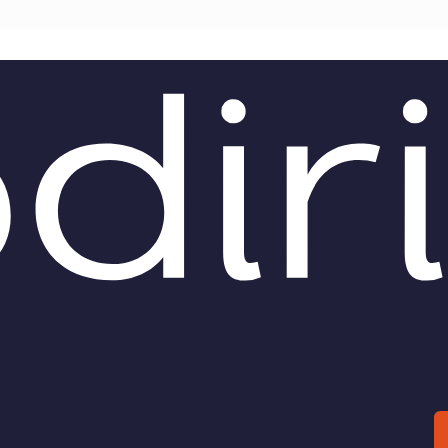
TEAM
AZIONE
COMITATO SCIENTIFICO
AUTORI
CURATORI
FOTOGRAFI
PARTNER
C
EXTRA
CODICI
RUBRICHE
LIBRI
PROCEEDINGS
PUBBLICITÀ
CONTATTI
SOCIAL MEDIA