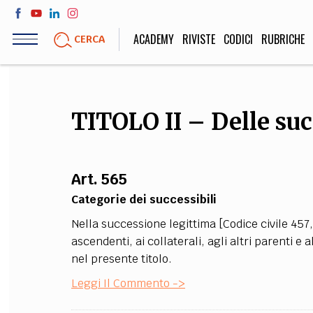
Salta
al
ACADEMY
RIVISTE
CODICI
RUBRICHE
CERCA
contenuto
principale
LIFE STYLE
SOCIETÀ
TITOLO II – Delle suc
Sport, Cucina, Viaggi,
Politica, Attua
Moda
Educazione, Lavor
Art. 565
Categorie dei successibili
STORIA E FILO
Nella successione legittima [Codice civile 457, 
Scienze stori
ascendenti, ai collaterali, agli altri parenti e 
umanistiche, Re
nel presente titolo.
Leggi Il Commento ->