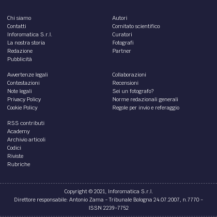
Chi siamo
Autori
Contatti
Comitato scientifico
Inforomatica S.r.l.
Curatori
La nostra storia
Fotografi
Redazione
Partner
Pubblicità
Avvertenze legali
Collaborazioni
Contestazioni
Recensioni
Note legali
Sei un fotografo?
Privacy Policy
Norme redazionali generali
Cookie Policy
Regole per invio e referaggio
RSS contributi
Academy
Archivio articoli
Codici
Riviste
Rubriche
Copyright © 2021, Inforomatica S.r.l.
Direttore responsabile: Antonio Zama - Tribunale Bologna 24.07.2007, n.7770 -
ISSN 2239-7752