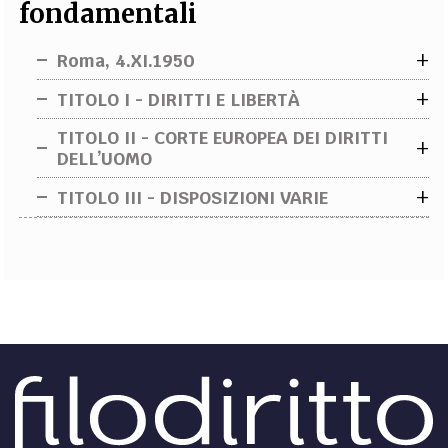
fondamentali
EXTRA
+
CODICI
RUBRICHE
LIBRI
PROCEEDINGS
PUBBLICITÀ
CONTATTI
Roma, 4.XI.1950
Roma, 4.XI.1950
+
TITOLO I - DIRITTI E LIBERTÀ
SOCIAL MEDIA
DIRITTI E LIBERTÀ
TITOLO II - CORTE EUROPEA DEI DIRITTI
+
DELL’UOMO
CORTE EUROPEA DEI DIRITTI DELL’UOMO
+
TITOLO III - DISPOSIZIONI VARIE
DISPOSIZIONI VARIE