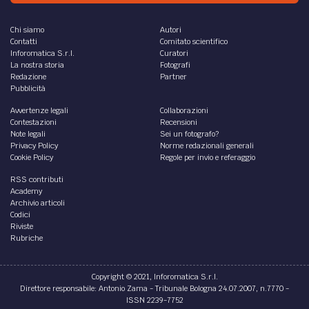
Chi siamo
Autori
Contatti
Comitato scientifico
Inforomatica S.r.l.
Curatori
La nostra storia
Fotografi
Redazione
Partner
Pubblicità
Avvertenze legali
Collaborazioni
Contestazioni
Recensioni
Note legali
Sei un fotografo?
Privacy Policy
Norme redazionali generali
Cookie Policy
Regole per invio e referaggio
RSS contributi
Academy
Archivio articoli
Codici
Riviste
Rubriche
Copyright © 2021, Inforomatica S.r.l.
Direttore responsabile: Antonio Zama - Tribunale Bologna 24.07.2007, n.7770 -
ISSN 2239-7752