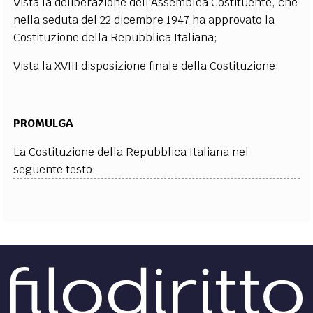
Vista la deliberazione dell’Assemblea Costituente, che
EXTRA
nella seduta del 22 dicembre 1947 ha approvato la
Costituzione della Repubblica Italiana;
CODICI
RUBRICHE
LIBRI
PROCEEDINGS
PUBBLICITÀ
CONTATTI
Vista la XVIII disposizione finale della Costituzione;
SOCIAL MEDIA
PROMULGA
La Costituzione della Repubblica Italiana nel
seguente testo: