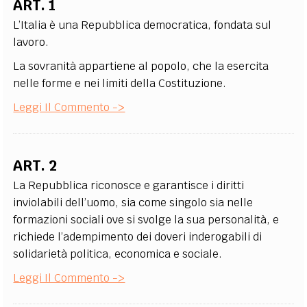
ART. 1
EXTRA
L’Italia è una Repubblica democratica, fondata sul
CODICI
RUBRICHE
LIBRI
PROCEEDINGS
PUBBLICITÀ
CONTATTI
lavoro.
La sovranità appartiene al popolo, che la esercita
SOCIAL MEDIA
nelle forme e nei limiti della Costituzione.
Leggi Il Commento ->
ART. 2
La Repubblica riconosce e garantisce i diritti
inviolabili dell’uomo, sia come singolo sia nelle
formazioni sociali ove si svolge la sua personalità, e
richiede l’adempimento dei doveri inderogabili di
solidarietà politica, economica e sociale.
Leggi Il Commento ->