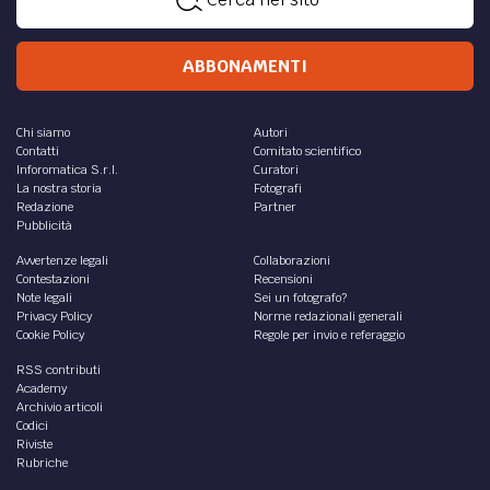
ABBONAMENTI
Chi siamo
Autori
Contatti
Comitato scientifico
Inforomatica S.r.l.
Curatori
La nostra storia
Fotografi
Redazione
Partner
Pubblicità
Avvertenze legali
Collaborazioni
Contestazioni
Recensioni
Note legali
Sei un fotografo?
Privacy Policy
Norme redazionali generali
Cookie Policy
Regole per invio e referaggio
RSS contributi
Academy
Archivio articoli
Codici
Riviste
Rubriche