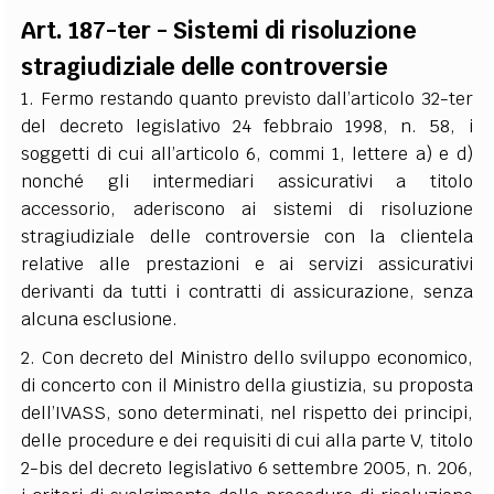
EXTRA
Art. 187-ter - Sistemi di risoluzione
CODICI
RUBRICHE
LIBRI
PROCEEDINGS
PUBBLICITÀ
CONTATTI
stragiudiziale delle controversie
1. Fermo restando quanto previsto dall’articolo 32-ter
SOCIAL MEDIA
del decreto legislativo 24 febbraio 1998, n. 58, i
soggetti di cui all’articolo 6, commi 1, lettere a) e d)
nonché gli intermediari assicurativi a titolo
accessorio, aderiscono ai sistemi di risoluzione
stragiudiziale delle controversie con la clientela
relative alle prestazioni e ai servizi assicurativi
derivanti da tutti i contratti di assicurazione, senza
alcuna esclusione.
2. Con decreto del Ministro dello sviluppo economico,
di concerto con il Ministro della giustizia, su proposta
dell’IVASS, sono determinati, nel rispetto dei principi,
delle procedure e dei requisiti di cui alla parte V, titolo
2-bis del decreto legislativo 6 settembre 2005, n. 206,