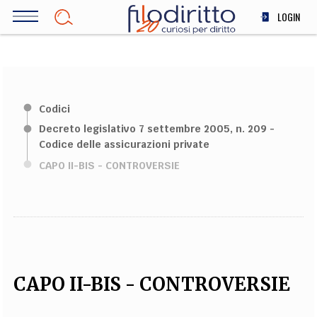
Salta
LOGIN
al
contenuto
DIRITTO
principale
ECONOMIA
SOCIETÀ
Codici
MEDICINA
Decreto legislativo 7 settembre 2005, n. 209 -
SCIENZA
Codice delle assicurazioni private
STORIA E FILOSOFIA
CAPO II-BIS - CONTROVERSIE
INNOVAZIONE
ALTRO
TEAM
FILODIRITTO
REDAZIONE
COMITATO SCIENTIFICO
AUTORI
CURATORI
CAPO II-BIS - CONTROVERSIE
FOTOGRAFI
PARTNER
COLLABORA CON NOI