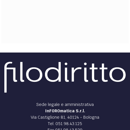
EXTRA
CODICI
RUBRICHE
LIBRI
PROCEEDINGS
PUBBLICITÀ
CONTATTI
SOCIAL MEDIA
Sede legale e amministrativa
InFOROmatica S.r.l.
Via Castiglione 81, 40124 - Bologna
Tel. 051.98.43.125
Fax 051.98.43.529