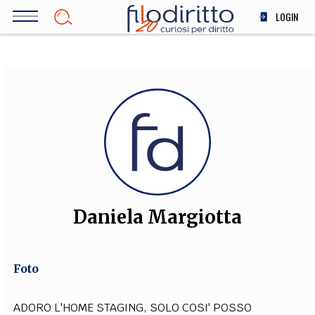
Salta
LOGIN
al
contenuto
DIRITTO
principale
ECONOMIA
SOCIETÀ
MEDICINA
SCIENZA
STORIA E FILOSOFIA
INNOVAZIONE
ALTRO
Daniela Margiotta
TEAM
Foto
FILODIRITTO
REDAZIONE
COMITATO SCIENTIFICO
AUTORI
CURATORI
FOTOGRAFI
PARTNER
COLLABORA CON NOI
ADORO L'HOME STAGING, SOLO COSI' POSSO