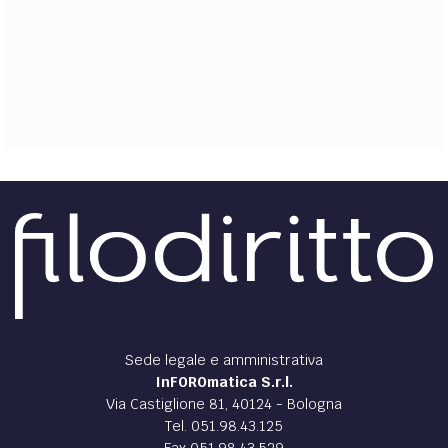
EXTRA
CODICI
RUBRICHE
LIBRI
PROCEEDINGS
PUBBLICITÀ
CONTATTI
SOCIAL MEDIA
Sede legale e amministrativa
InFOROmatica S.r.l.
Via Castiglione 81, 40124 - Bologna
Tel. 051.98.43.125
Fax 051.98.43.529