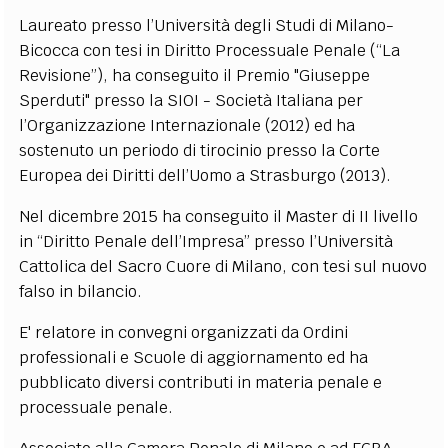
EXTRA
Laureato presso l’Università degli Studi di Milano-
Bicocca con tesi in Diritto Processuale Penale (“La
CODICI
RUBRICHE
LIBRI
PROCEEDINGS
PUBBLICITÀ
CONTATTI
Revisione”), ha conseguito il Premio "Giuseppe
Sperduti" presso la SIOI - Società Italiana per
SOCIAL MEDIA
l’Organizzazione Internazionale (2012) ed ha
sostenuto un periodo di tirocinio presso la Corte
Europea dei Diritti dell’Uomo a Strasburgo (2013).
Nel dicembre 2015 ha conseguito il Master di II livello
in “Diritto Penale dell’Impresa” presso l’Università
Cattolica del Sacro Cuore di Milano, con tesi sul nuovo
falso in bilancio.
E' relatore in convegni organizzati da Ordini
professionali e Scuole di aggiornamento ed ha
pubblicato diversi contributi in materia penale e
processuale penale.