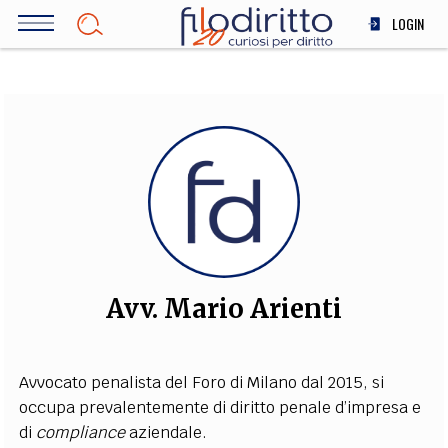
Salta
LOGIN
al
contenuto
DIRITTO
principale
ECONOMIA
SOCIETÀ
MEDICINA
SCIENZA
STORIA E FILOSOFIA
INNOVAZIONE
ALTRO
Avv. Mario Arienti
TEAM
Avvocato penalista del Foro di Milano dal 2015, si
FILODIRITTO
REDAZIONE
COMITATO SCIENTIFICO
AUTORI
CURATORI
occupa prevalentemente di diritto penale d’impresa e
FOTOGRAFI
PARTNER
COLLABORA CON NOI
di
compliance
aziendale.