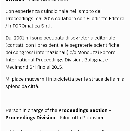
EXTRA
Con esperienza quindicinale nell’ambito dei
CODICI
RUBRICHE
LIBRI
PROCEEDINGS
PUBBLICITÀ
CONTATTI
Proceedings, dal 2016
collaboro con Filodiritto Editore
/
InFOROmatica S.r.l.
SOCIAL MEDIA
Dal 2001 mi sono occupata di s
egreteria editoriale
(contatti con i presidenti e le segreterie scientifiche
dei congressi internazionali) c/o Monduzzi Editore
International Proceedings Division, Bologna, e
Medimond Srl fino al 2015.
Mi piace muovermi in bicicletta per le strade della mia
splendida città.
Person in charge of the
Proceedings Section -
Proceedings Division
- Filodiritto Publisher.