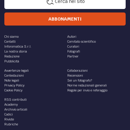
Cerca nel sito
ABBONAMENTI
Chi siamo
Autori
Contatti
Comitato scientifico
Inforomatica S.r.l.
Curatori
La nostra storia
Fotografi
Redazione
Partner
Pubblicità
Avvertenze legali
Collaborazioni
Contestazioni
Recensioni
Note legali
Sei un fotografo?
Privacy Policy
Norme redazionali generali
Cookie Policy
Regole per invio e referaggio
RSS contributi
Academy
Archivio articoli
Codici
Riviste
Rubriche