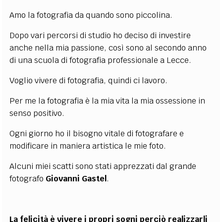
EXTRA
Amo la fotografia da quando sono piccolina.
CODICI
RUBRICHE
LIBRI
PROCEEDINGS
PUBBLICITÀ
CONTATTI
Dopo vari percorsi di studio ho deciso di investire
anche nella mia passione, così sono al secondo anno
SOCIAL MEDIA
di una scuola di fotografia professionale a Lecce.
Voglio vivere di fotografia, quindi ci lavoro.
Per me la fotografia è la mia vita la mia ossessione in
senso positivo.
Ogni giorno ho il bisogno vitale di fotografare e
modificare in maniera artistica le mie foto.
Alcuni miei scatti sono stati apprezzati dal grande
fotografo
Giovanni Gastel
.
La felicità è vivere i propri sogni perciò realizzarli