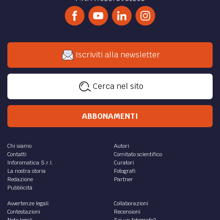
Iscriviti alla newsletter
Cerca nel sito
ABBONAMENTI
Chi siamo
Autori
Contatti
Comitato scientifico
Inforomatica S.r.l.
Curatori
La nostra storia
Fotografi
Redazione
Partner
Pubblicità
Avvertenze legali
Collaborazioni
Contestazioni
Recensioni
Note legali
Sei un fotografo?