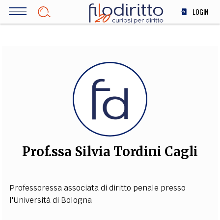
Salta
LOGIN
al
contenuto
DIRITTO
principale
ECONOMIA
SOCIETÀ
MEDICINA
SCIENZA
STORIA E FILOSOFIA
INNOVAZIONE
ALTRO
Prof.ssa Silvia Tordini Cagli
TEAM
Professoressa associata di diritto penale presso
FILODIRITTO
REDAZIONE
COMITATO SCIENTIFICO
AUTORI
CURATORI
l'Università di Bologna
FOTOGRAFI
PARTNER
COLLABORA CON NOI