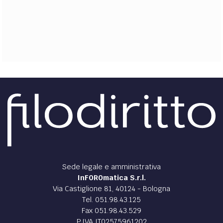
EXTRA
CODICI
RUBRICHE
LIBRI
PROCEEDINGS
PUBBLICITÀ
CONTATTI
SOCIAL MEDIA
Sede legale e amministrativa
InFOROmatica S.r.l.
Via Castiglione 81, 40124 - Bologna
Tel. 051.98.43.125
Fax 051.98.43.529
P.IVA IT02575961202