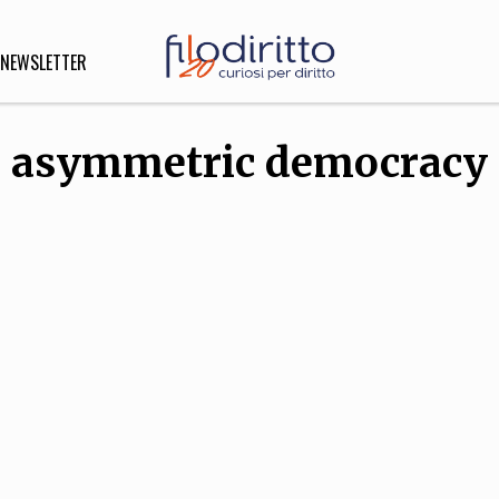
NEWSLETTER
asymmetric democracy
DIRITTO
lità,
o, Esteri
SOFIA
INNOVAZIONE
che,
Scienze informatiche,
Arte,
ligione
Architettura, Ingegneria