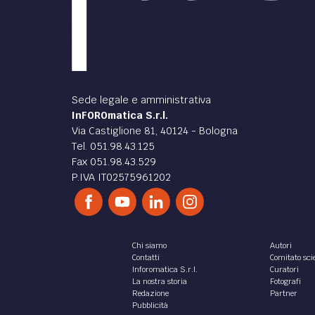
Sede legale e amministrativa
InFOROmatica S.r.l.
Via Castiglione 81, 40124 - Bologna
Tel. 051.98.43.125
Fax 051.98.43.529
P.IVA IT02575961202
Chi siamo
Autori
Contatti
Comitato scie
Inforomatica S.r.l.
Curatori
La nostra storia
Fotografi
Redazione
Partner
Pubblicità