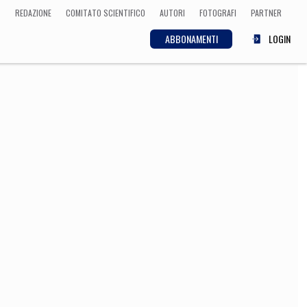
REDAZIONE
COMITATO SCIENTIFICO
AUTORI
FOTOGRAFI
PARTNER
ABBONAMENTI
LOGIN
SCIENZA
ECONOMIA
Matematica, Fisica,
Biologia, Cifrematica,
Medicina
CULTURA
 Cinema, Musica,
Letteratura