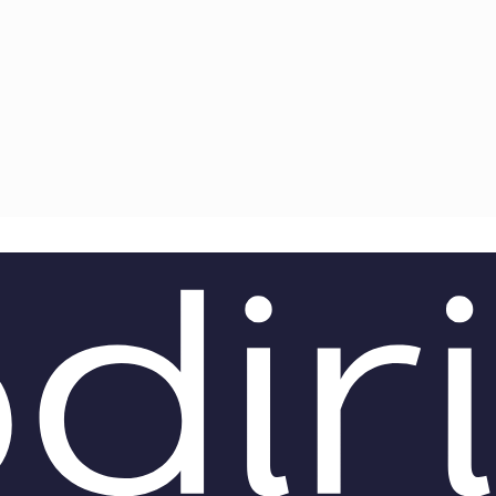
TEAM
AZIONE
COMITATO SCIENTIFICO
AUTORI
CURATORI
FOTOGRAFI
PARTNER
C
EXTRA
CODICI
RUBRICHE
LIBRI
PROCEEDINGS
PUBBLICITÀ
CONTATTI
SOCIAL MEDIA