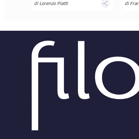
di
Lorenzo Piatti
di
Fra
FILODIRITTO
RED