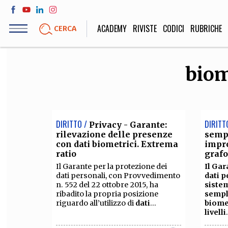
Salta
al
ACADEMY
RIVISTE
CODICI
RUBRICHE
CERCA
contenuto
principale
biom
LIFE STYLE
SOCIETÀ
Sport, Cucina, Viaggi,
Politica, Attua
Moda
Educazione, Lavor
DIRITTO /
DIRITT
Privacy - Garante:
rilevazione delle presenze
sempl
con dati biometrici. Extrema
impro
ratio
graf
STORIA E FILO
Il Garante per la protezione dei
Il Gar
Scienze stori
dati personali, con Provvedimento
dati 
umanistiche, Re
n. 552 del 22 ottobre 2015, ha
sistem
ribadito la propria posizione
sempli
riguardo all’utilizzo di
dati
...
biome
livelli