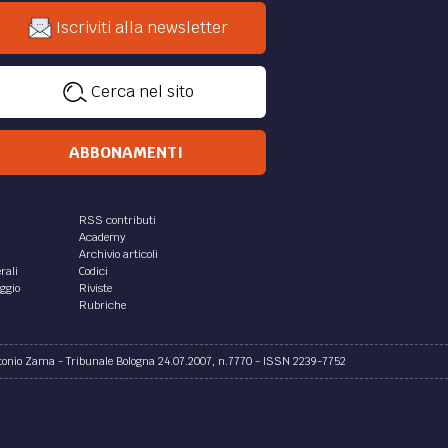
Iscriviti alla newsletter
Cerca nel sito
ABBONAMENTI
RSS contributi
Academy
Archivio articoli
rali
Codici
aggio
Riviste
Rubriche
ntonio Zama - Tribunale Bologna 24.07.2007, n.7770 - ISSN 2239-7752