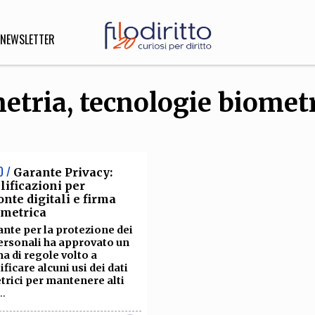
NEWSLETTER
etria, tecnologie biomet
DIRITTO
lità,
o, Esteri
O /
Garante Privacy:
ificazioni per
nte digitali e firma
ometrica
SOFIA
INNOVAZIONE
ante per la protezione dei
che,
Scienze informatiche,
Arte,
personali ha approvato un
ligione
Architettura, Ingegneria
a di regole volto a
ficare alcuni usi dei dati
trici per mantenere alti
...