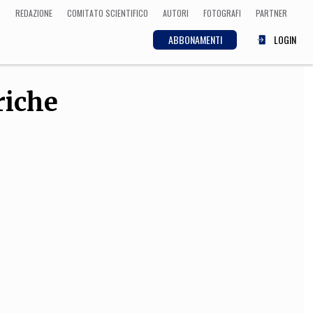
REDAZIONE
COMITATO SCIENTIFICO
AUTORI
FOTOGRAFI
PARTNER
ABBONAMENTI
LOGIN
riche
SCIENZA
ECONOMIA
Matematica, Fisica,
Biologia, Cifrematica,
Medicina
CULTURA
 Cinema, Musica,
Letteratura