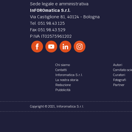
Sede legale e amministrativa
InFOROmatica S.r.l.
Via Castiglione 81, 40124 - Bologna
Tel. 051.98.43.125
Fax 051.98.43.529
P.IVA IT02575961202
Chi siamo
Autori
Contatti
Comitato scie
Inforomatica S.r.l.
Curatori
La nostra storia
Fotografi
Redazione
Partner
Pubblicità
Copyright © 2021, Inforomatica S.r.l.