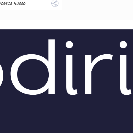
TEAM
ncesca Russo
AZIONE
COMITATO SCIENTIFICO
AUTORI
CURATORI
FOTOGRAFI
PARTNER
C
EXTRA
CODICI
RUBRICHE
LIBRI
PROCEEDINGS
PUBBLICITÀ
CONTATTI
SOCIAL MEDIA