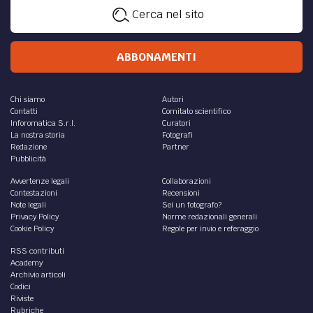
Cerca nel sito
ABBONAMENTI
Chi siamo
Autori
Contatti
Comitato scientifico
Inforomatica S.r.l.
Curatori
La nostra storia
Fotografi
Redazione
Partner
Pubblicità
Avvertenze legali
Collaborazioni
Contestazioni
Recensioni
Note legali
Sei un fotografo?
Privacy Policy
Norme redazionali generali
Cookie Policy
Regole per invio e referaggio
RSS contributi
Academy
Archivio articoli
Codici
Riviste
Rubriche