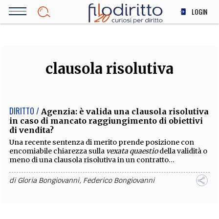
Salta
LOGIN
al
contenuto
DIRITTO
principale
ECONOMIA
SOCIETÀ
clausola risolutiva
MEDICINA
SCIENZA
STORIA E FILOSOFIA
DIRITTO /
Agenzia: è valida una clausola risolutiva
in caso di mancato raggiungimento di obiettivi
INNOVAZIONE
di vendita?
ALTRO
Una recente sentenza di merito prende posizione con
encomiabile chiarezza sulla
vexata quaestio
della validità o
meno di una clausola risolutiva in un contratto...
TEAM
di
Gloria Bongiovanni
,
Federico Bongiovanni
FILODIRITTO
REDAZIONE
COMITATO SCIENTIFICO
AUTORI
CURATORI
FOTOGRAFI
PARTNER
COLLABORA CON NOI