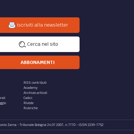
Iscriviti alla newsletter
Cerca nel sito
ABBONAMENTI
RSS contributi
Academy
Archivio articoli
rali
Codici
aggio
Riviste
Rubriche
ntonio Zama - Tribunale Bologna 24.07.2007, n.7770 - ISSN 2239-7752