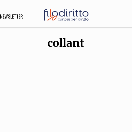
NEWSLETTER
collant
DIRITTO
lità,
o, Esteri
SOFIA
INNOVAZIONE
che,
Scienze informatiche,
Arte,
ligione
Architettura, Ingegneria