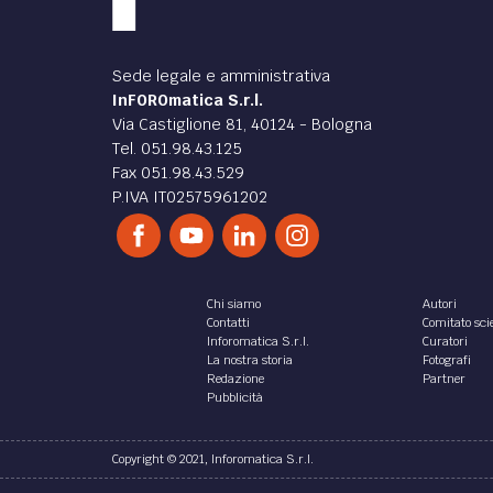
Sede legale e amministrativa
InFOROmatica S.r.l.
Via Castiglione 81, 40124 - Bologna
Tel. 051.98.43.125
Fax 051.98.43.529
P.IVA IT02575961202
Chi siamo
Autori
Contatti
Comitato scie
Inforomatica S.r.l.
Curatori
La nostra storia
Fotografi
Redazione
Partner
Pubblicità
Copyright © 2021, Inforomatica S.r.l.