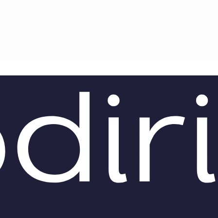
TEAM
AZIONE
COMITATO SCIENTIFICO
AUTORI
CURATORI
FOTOGRAFI
PARTNER
C
EXTRA
CODICI
RUBRICHE
LIBRI
PROCEEDINGS
PUBBLICITÀ
CONTATTI
SOCIAL MEDIA