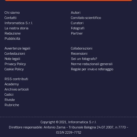
Chi siamo
Autori
Contatti
Comitato scientifico
Inforomatica S.r.l.
Curatori
La nostra storia
Fotografi
Redazione
Partner
Pubblicità
Avvertenze legali
Collaborazioni
Contestazioni
Recensioni
Note legali
Sei un fotografo?
Privacy Policy
Norme redazionali generali
Cookie Policy
Regole per invio e referaggio
RSS contributi
Academy
Archivio articoli
Codici
Riviste
Rubriche
Copyright © 2021, Inforomatica S.r.l.
Direttore responsabile: Antonio Zama - Tribunale Bologna 24.07.2007, n.7770 -
ISSN 2239-7752