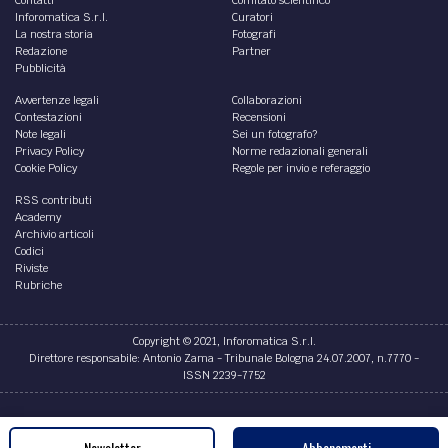
Inforomatica S.r.l.
Curatori
La nostra storia
Fotografi
Redazione
Partner
Pubblicità
Avvertenze legali
Collaborazioni
Contestazioni
Recensioni
Note legali
Sei un fotografo?
Privacy Policy
Norme redazionali generali
Cookie Policy
Regole per invio e referaggio
RSS contributi
Academy
Archivio articoli
Codici
Riviste
Rubriche
Copyright © 2021, Inforomatica S.r.l.
Direttore responsabile: Antonio Zama - Tribunale Bologna 24.07.2007, n.7770 -
ISSN 2239-7752
Credits
Newsletter
Abbonamenti