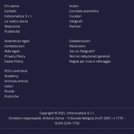
Chi siamo
Autori
Contatti
Comitato scientifico
Inforomatica S.r.l.
Curatori
La nostra storia
Fotografi
Redazione
Partner
Pubblicità
Avvertenze legali
Collaborazioni
Contestazioni
Recensioni
Note legali
Sei un fotografo?
Privacy Policy
Norme redazionali generali
Cookie Policy
Regole per invio e referaggio
RSS contributi
Academy
Archivio articoli
Codici
Riviste
Rubriche
Copyright © 2021, Inforomatica S.r.l.
Direttore responsabile: Antonio Zama - Tribunale Bologna 24.07.2007, n.7770 -
ISSN 2239-7752