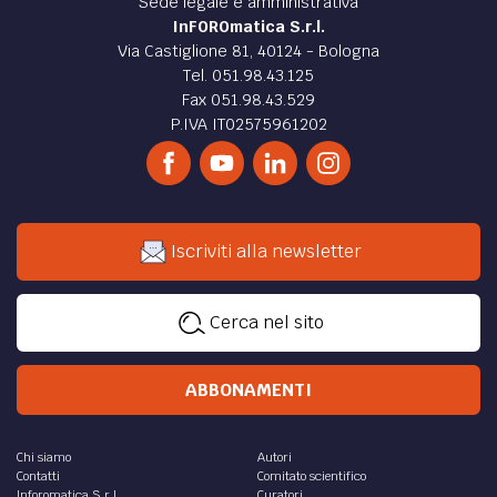
Sede legale e amministrativa
EXTRA
InFOROmatica S.r.l.
Via Castiglione 81, 40124 - Bologna
CODICI
RUBRICHE
LIBRI
PROCEEDINGS
PUBBLICITÀ
CONTATTI
Tel. 051.98.43.125
Fax 051.98.43.529
SOCIAL MEDIA
P.IVA IT02575961202
Iscriviti alla newsletter
Cerca nel sito
ABBONAMENTI
Chi siamo
Autori
Contatti
Comitato scientifico
Inforomatica S.r.l.
Curatori