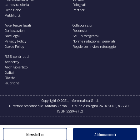
La nostra storia
Fotografi
Redazione
Partner
Pubblicità
Avvertenze legali
Collaborazioni
Contestazioni
Recensioni
Note legali
Sei un fotografo?
Privacy Policy
Norme redazionali generali
Cookie Policy
Regole per invio e referaggio
RSS contributi
Academy
Archivio articoli
Codici
Riviste
Rubriche
Copyright © 2021, Inforomatica S.r.l.
Direttore responsabile: Antonio Zama - Tribunale Bologna 24.07.2007, n.7770 -
ISSN 2239-7752
Credits
Newsletter
Abbonamenti