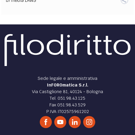
di
media LAWS
EXTRA
CODICI
RUBRICHE
LIBRI
PROCEEDINGS
PUBBLICITÀ
CONTATTI
SOCIAL MEDIA
Sede legale e amministrativa
InFOROmatica S.r.l.
Via Castiglione 81, 40124 - Bologna
Tel. 051.98.43.125
Fax 051.98.43.529
P.IVA IT02575961202