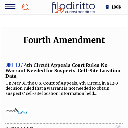
Salta
LOGIN
al
contenuto
DIRITTO
principale
ECONOMIA
SOCIETÀ
Fourth Amendment
MEDICINA
SCIENZA
STORIA E FILOSOFIA
DIRITTO /
4th Circuit Appeals Court Rules No
Warrant Needed for Suspects’ Cell-Site Location
INNOVAZIONE
Data
ALTRO
On May 31, the U.S. Court of Appeals, 4th Circuit, in a 12-3
decision ruled that a warrant is not needed to obtain
suspects’ cell-site location information held...
TEAM
FILODIRITTO
REDAZIONE
COMITATO SCIENTIFICO
AUTORI
CURATORI
FOTOGRAFI
PARTNER
COLLABORA CON NOI