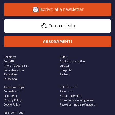
Iscriviti alla newsletter
Cerca nel sito
ABBONAMENTI
Chi siamo
Autori
Contatti
Comitato scientifico
Inforomatica S.r.l.
Curatori
La nostra storia
Fotografi
Redazione
Partner
Pubblicità
Avvertenze legali
Collaborazioni
Contestazioni
Recensioni
Note legali
Sei un fotografo?
Privacy Policy
Norme redazionali generali
Cookie Policy
Regole per invio e referaggio
RSS contributi