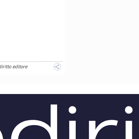
TEAM
AZIONE
COMITATO SCIENTIFICO
AUTORI
CURATORI
FOTOGRAFI
PARTNER
C
EXTRA
CODICI
RUBRICHE
LIBRI
PROCEEDINGS
PUBBLICITÀ
CONTATTI
SOCIAL MEDIA
diritto editore