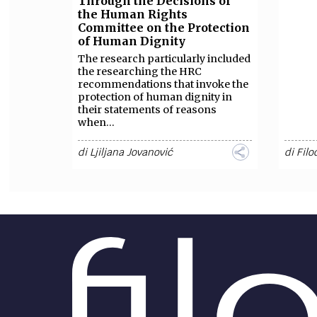
Through the Decisions of
the Human Rights
FILODIRITTO
RED
Committee on the Protection
of Human Dignity
The research particularly included
the researching the HRC
recommendations that invoke the
protection of human dignity in
their statements of reasons
when...
di
Ljiljana Jovanović
di
Filo