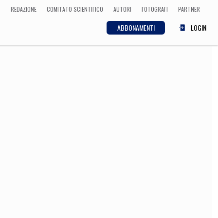
REDAZIONE
COMITATO SCIENTIFICO
AUTORI
FOTOGRAFI
PARTNER
ABBONAMENTI
LOGIN
SCIENZA
ECONOMIA
Matematica, Fisica,
Biologia, Cifrematica,
Medicina
CULTURA
 Cinema, Musica,
Letteratura