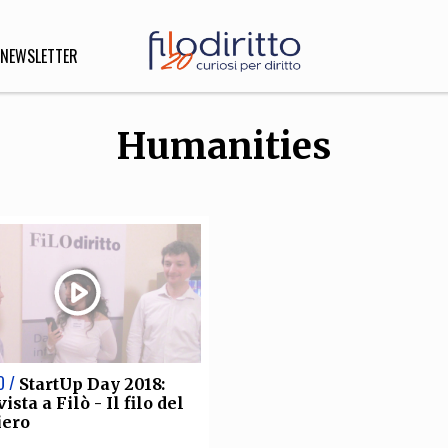
NEWSLETTER
Humanities
DIRITTO
lità,
o, Esteri
SOFIA
INNOVAZIONE
che,
Scienze informatiche,
Arte,
ligione
Architettura, Ingegneria
O /
StartUp Day 2018:
ista a Filò - Il filo del
iero