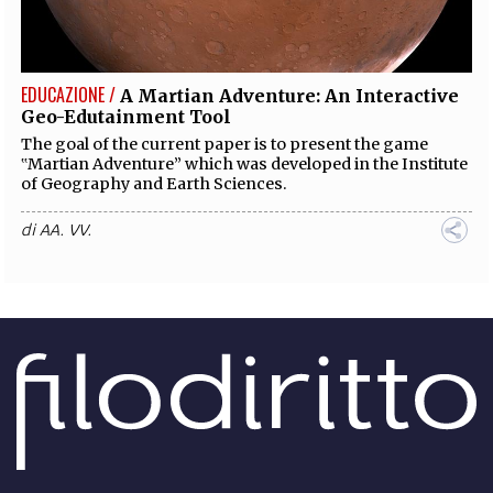
EXTRA
CODICI
RUBRICHE
LIBRI
PROCEEDINGS
PUBBLICITÀ
CONTATTI
EDUCAZIONE /
A Martian Adventure: An Interactive
Geo-Edutainment Tool
SOCIAL MEDIA
The goal of the current paper is to present the game
‟Martian Adventure” which was developed in the Institute
of Geography and Earth Sciences.
di
AA. VV.