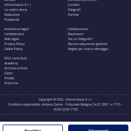
Inforomatica S.r.l.
Curatori
La nostra storia
Fotografi
Redazione
Partner
Pubblicità
Avvertenze legali
Collaborazioni
Contestazioni
Recensioni
Note legali
Sei un fotografo?
Privacy Policy
Norme redazionali generali
Cookie Policy
Regole per invio e referaggio
RSS contributi
Academy
Archivio articoli
Codici
Riviste
Rubriche
Copyright © 2021, Inforomatica S.r.l.
Direttore responsabile: Antonio Zama - Tribunale Bologna 24.07.2007, n.7770 -
ISSN 2239-7752
Credits
Newsletter
Abbonamenti