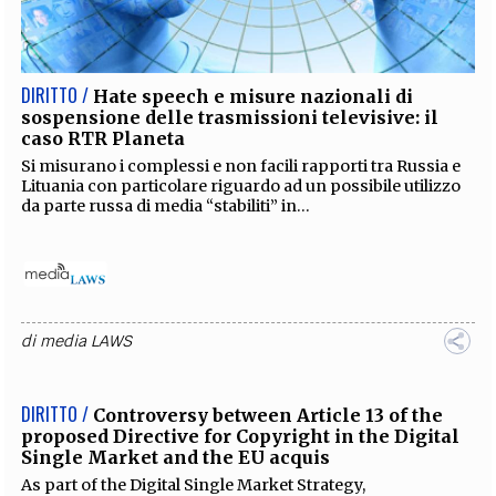
EXTRA
CODICI
RUBRICHE
LIBRI
PROCEEDINGS
PUBBLICITÀ
CONTATTI
DIRITTO /
Hate speech e misure nazionali di
sospensione delle trasmissioni televisive: il
SOCIAL MEDIA
caso RTR Planeta
Si misurano i complessi e non facili rapporti tra Russia e
Lituania con particolare riguardo ad un possibile utilizzo
da parte russa di media “stabiliti” in...
di
media LAWS
DIRITTO /
Controversy between Article 13 of the
proposed Directive for Copyright in the Digital
Single Market and the EU acquis
As part of the Digital Single Market Strategy,