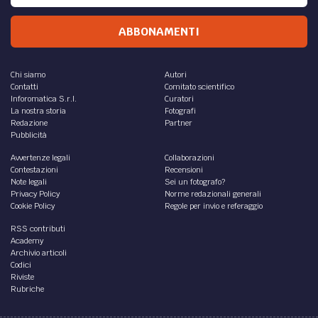
ABBONAMENTI
Chi siamo
Autori
Contatti
Comitato scientifico
Inforomatica S.r.l.
Curatori
La nostra storia
Fotografi
Redazione
Partner
Pubblicità
Avvertenze legali
Collaborazioni
Contestazioni
Recensioni
Note legali
Sei un fotografo?
Privacy Policy
Norme redazionali generali
Cookie Policy
Regole per invio e referaggio
RSS contributi
Academy
Archivio articoli
Codici
Riviste
Rubriche