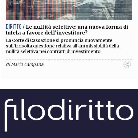
EXTRA
CODICI
RUBRICHE
LIBRI
PROCEEDINGS
PUBBLICITÀ
CONTATTI
DIRITTO /
Le nullità selettive: una nuova forma di
tutela a favore dell’investitore?
SOCIAL MEDIA
La Corte di Cassazione si pronuncia nuovamente
sull’irrisolta questione relativa all’ammissibilità della
nullità selettiva nei contratti di investimento.
di
Mario Campana