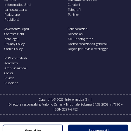
Inforomatica S.r.l.
Curatori
La nostra storia
Fotografi
Redazione
Partner
Pubblicità
Avvertenze legali
Collaborazioni
Contestazioni
Recensioni
Note legali
Sei un fotografo?
Privacy Policy
Norme redazionali generali
Cookie Policy
Regole per invio e referaggio
RSS contributi
Academy
Archivio articoli
Codici
Riviste
Rubriche
Copyright © 2021, Inforomatica S.r.l.
Direttore responsabile: Antonio Zama - Tribunale Bologna 24.07.2007, n.7770 -
ISSN 2239-7752
Credits
Newsletter
Abbonamenti