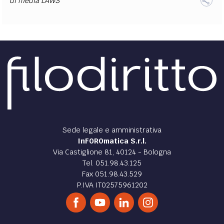
di
media LAWS
EXTRA
CODICI
RUBRICHE
LIBRI
PROCEEDINGS
PUBBLICITÀ
CONTATTI
SOCIAL MEDIA
Sede legale e amministrativa
InFOROmatica S.r.l.
Via Castiglione 81, 40124 - Bologna
Tel. 051.98.43.125
Fax 051.98.43.529
P.IVA IT02575961202