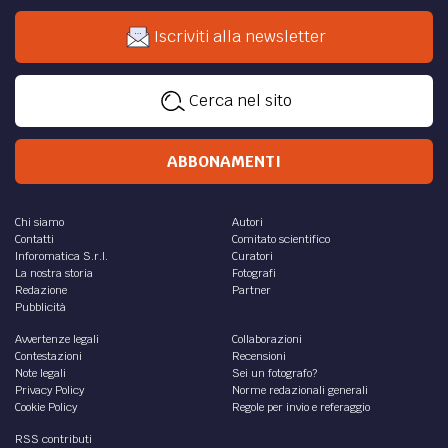
Iscriviti alla newsletter
Cerca nel sito
ABBONAMENTI
Chi siamo
Autori
Contatti
Comitato scientifico
Inforomatica S.r.l.
Curatori
La nostra storia
Fotografi
Redazione
Partner
Pubblicità
Avvertenze legali
Collaborazioni
Contestazioni
Recensioni
Note legali
Sei un fotografo?
Privacy Policy
Norme redazionali generali
Cookie Policy
Regole per invio e referaggio
RSS contributi