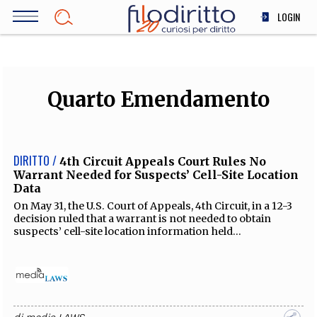
Salta
LOGIN
al
contenuto
DIRITTO
principale
ECONOMIA
SOCIETÀ
Quarto Emendamento
MEDICINA
SCIENZA
STORIA E FILOSOFIA
DIRITTO /
4th Circuit Appeals Court Rules No
Warrant Needed for Suspects’ Cell-Site Location
INNOVAZIONE
Data
ALTRO
On May 31, the U.S. Court of Appeals, 4th Circuit, in a 12-3
decision ruled that a warrant is not needed to obtain
suspects’ cell-site location information held...
TEAM
FILODIRITTO
REDAZIONE
COMITATO SCIENTIFICO
AUTORI
CURATORI
FOTOGRAFI
PARTNER
COLLABORA CON NOI