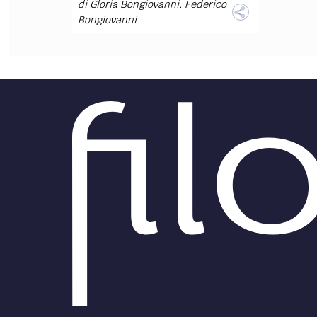
di
Gloria Bongiovanni
,
Federico
Bongiovanni
FILODIRITTO
RED