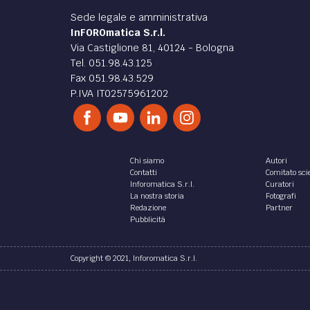
Sede legale e amministrativa
InFOROmatica S.r.l.
Via Castiglione 81, 40124 - Bologna
Tel. 051.98.43.125
Fax 051.98.43.529
P.IVA IT02575961202
Chi siamo
Autori
Contatti
Comitato scie
Inforomatica S.r.l.
Curatori
La nostra storia
Fotografi
Redazione
Partner
Pubblicità
Copyright © 2021, Inforomatica S.r.l.