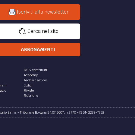
Iscriviti alla newsletter
Cerca nel sito
ABBONAMENTI
RSS contributi
Academy
Archivio articoli
rali
Codici
aggio
Riviste
Rubriche
ntonio Zama - Tribunale Bologna 24.07.2007, n.7770 - ISSN 2239-7752