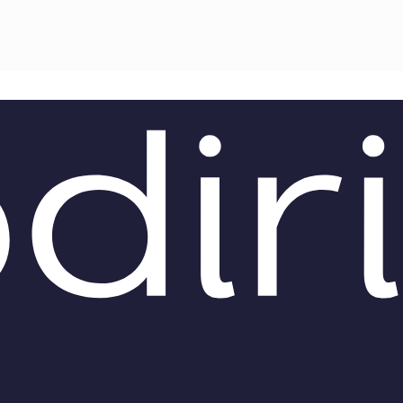
TEAM
AZIONE
COMITATO SCIENTIFICO
AUTORI
CURATORI
FOTOGRAFI
PARTNER
C
EXTRA
CODICI
RUBRICHE
LIBRI
PROCEEDINGS
PUBBLICITÀ
CONTATTI
SOCIAL MEDIA