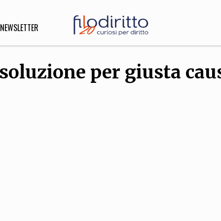
NEWSLETTER
isoluzione per giusta cau
DIRITTO
lità,
o, Esteri
SOFIA
INNOVAZIONE
che,
Scienze informatiche,
Arte,
ligione
Architettura, Ingegneria