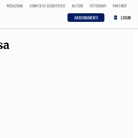
REDAZIONE
COMITATO SCIENTIFICO
AUTORI
FOTOGRAFI
PARTNER
ABBONAMENTI
LOGIN
sa
SCIENZA
ECONOMIA
Matematica, Fisica,
Biologia, Cifrematica,
Medicina
CULTURA
 Cinema, Musica,
Letteratura