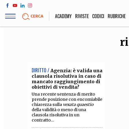
Salta
al
ACADEMY
RIVISTE
CODICI
RUBRICHE
CERCA
contenuto
principale
r
LIFE STYLE
SOCIETÀ
Sport, Cucina, Viaggi,
Politica, Attua
Moda
Educazione, Lavor
DIRITTO /
Agenzia: è valida una
clausola risolutiva in caso di
mancato raggiungimento di
obiettivi di vendita?
STORIA E FILO
Una recente sentenza di merito
Scienze stori
prende posizione con encomiabile
umanistiche, Re
chiarezza sulla
vexata quaestio
della validità o meno di una
clausola risolutiva in un
contratto...