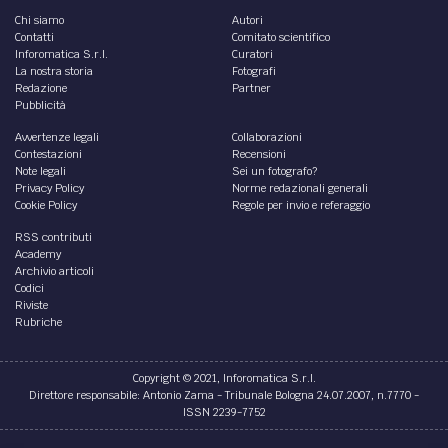
Chi siamo
Autori
Contatti
Comitato scientifico
Inforomatica S.r.l.
Curatori
La nostra storia
Fotografi
Redazione
Partner
Pubblicità
Avvertenze legali
Collaborazioni
Contestazioni
Recensioni
Note legali
Sei un fotografo?
Privacy Policy
Norme redazionali generali
Cookie Policy
Regole per invio e referaggio
RSS contributi
Academy
Archivio articoli
Codici
Riviste
Rubriche
Copyright © 2021, Inforomatica S.r.l.
Direttore responsabile: Antonio Zama - Tribunale Bologna 24.07.2007, n.7770 -
ISSN 2239-7752