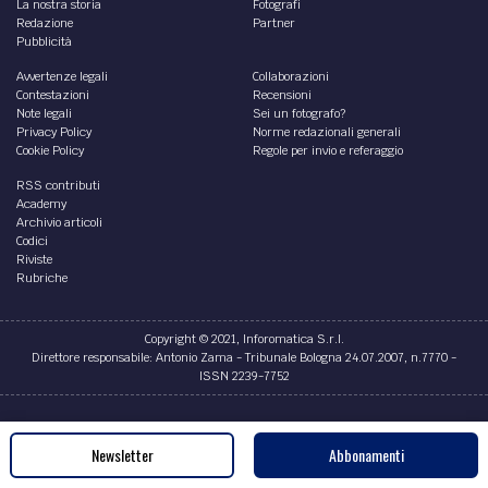
La nostra storia
Fotografi
Redazione
Partner
Pubblicità
Avvertenze legali
Collaborazioni
Contestazioni
Recensioni
Note legali
Sei un fotografo?
Privacy Policy
Norme redazionali generali
Cookie Policy
Regole per invio e referaggio
RSS contributi
Academy
Archivio articoli
Codici
Riviste
Rubriche
Copyright © 2021, Inforomatica S.r.l.
Direttore responsabile: Antonio Zama - Tribunale Bologna 24.07.2007, n.7770 -
ISSN 2239-7752
Credits
Newsletter
Abbonamenti