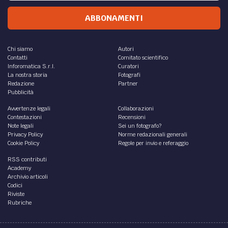
ABBONAMENTI
Chi siamo
Autori
Contatti
Comitato scientifico
Inforomatica S.r.l.
Curatori
La nostra storia
Fotografi
Redazione
Partner
Pubblicità
Avvertenze legali
Collaborazioni
Contestazioni
Recensioni
Note legali
Sei un fotografo?
Privacy Policy
Norme redazionali generali
Cookie Policy
Regole per invio e referaggio
RSS contributi
Academy
Archivio articoli
Codici
Riviste
Rubriche