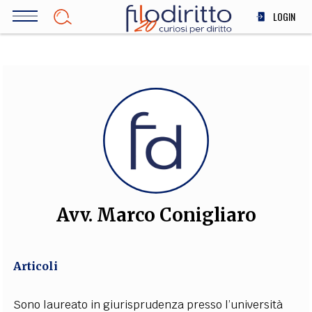
Salta
LOGIN
al
contenuto
DIRITTO
principale
ECONOMIA
SOCIETÀ
MEDICINA
SCIENZA
STORIA E FILOSOFIA
INNOVAZIONE
ALTRO
Avv. Marco Conigliaro
TEAM
Articoli
FILODIRITTO
REDAZIONE
COMITATO SCIENTIFICO
AUTORI
CURATORI
FOTOGRAFI
PARTNER
COLLABORA CON NOI
Sono laureato in giurisprudenza presso l’università