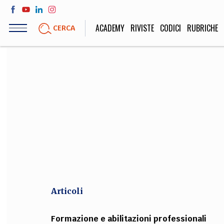
Salta
al
ACADEMY
RIVISTE
CODICI
RUBRICHE
CERCA
contenuto
principale
LIFE STYLE
SOCIETÀ
Sport, Cucina, Viaggi,
Politica, Attua
Moda
Educazione, Lavor
STORIA E FILO
Scienze stori
umanistiche, Re
Articoli
Formazione e abilitazioni professionali