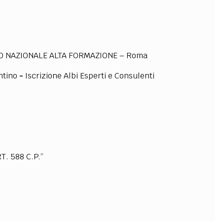
OLLABORA CON NOI
RO NAZIONALE ALTA FORMAZIONE – Roma
ntino
-
Iscrizione Albi Esperti e Consulenti
. 588 C.P.”