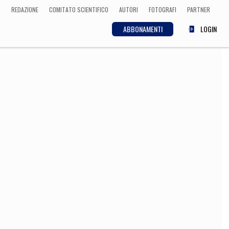
REDAZIONE
COMITATO SCIENTIFICO
AUTORI
FOTOGRAFI
PARTNER
ABBONAMENTI
LOGIN
SCIENZA
ECONOMIA
Matematica, Fisica,
Biologia, Cifrematica,
Medicina
CULTURA
 Cinema, Musica,
Letteratura