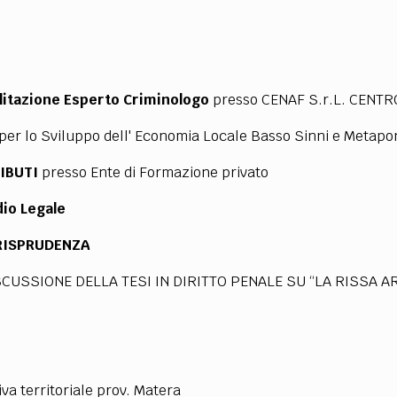
TEAM
AZIONE
COMITATO SCIENTIFICO
AUTORI
CURATORI
FOTOGRAFI
PARTNER
C
EXTRA
litazione Esperto Criminologo
presso CENAF S.r.L. CENT
CODICI
RUBRICHE
LIBRI
PROCEEDINGS
PUBBLICITÀ
CONTATTI
per lo Sviluppo dell' Economia Locale Basso Sinni e Metapo
SOCIAL MEDIA
RIBUTI
presso Ente di Formazione privato
io Legale
URISPRUDENZA
CUSSIONE DELLA TESI IN DIRITTO PENALE SU “LA RISSA ART
a territoriale prov. Matera