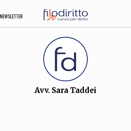
NEWSLETTER
DIRITTO
lità,
o, Esteri
Avv. Sara Taddei
SOFIA
INNOVAZIONE
che,
Scienze informatiche,
Arte,
ligione
Architettura, Ingegneria