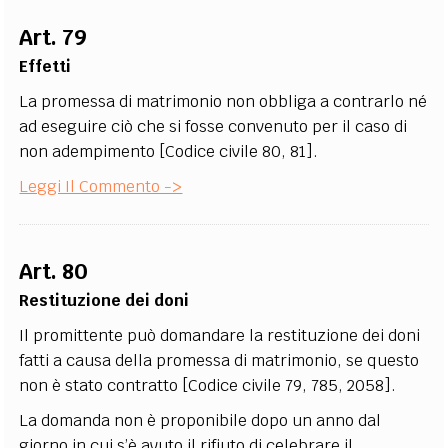
EXTRA
Art. 79
CODICI
RUBRICHE
LIBRI
PROCEEDINGS
PUBBLICITÀ
CONTATTI
Effetti
La promessa di matrimonio non obbliga a contrarlo né
SOCIAL MEDIA
ad eseguire ciò che si fosse convenuto per il caso di
non adempimento [Codice civile 80, 81].
Leggi Il Commento ->
Art. 80
Restituzione dei doni
Il promittente può domandare la restituzione dei doni
fatti a causa della promessa di matrimonio, se questo
non è stato contratto [Codice civile 79, 785, 2058].
La domanda non è proponibile dopo un anno dal
giorno in cui s’è avuto il rifiuto di celebrare il